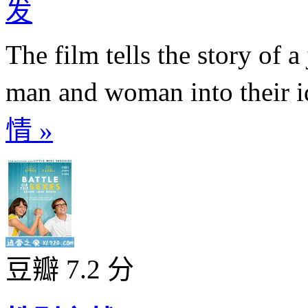
发
The film tells the story of a
man and woman into their id
情 »
豆瓣 7.2 分