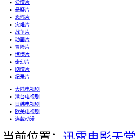
爱情片
悬疑片
恐怖片
灾难片
战争片
动画片
冒险片
惊悚片
奇幻片
剧情片
纪录片
大陆电视剧
港台电视剧
日韩电视剧
欧美电视剧
连载动漫
当前位置：
迅雷电影天堂