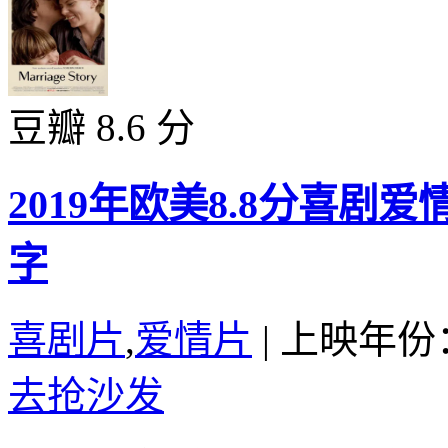
豆瓣 8.6 分
2019年欧美8.8分喜
字
喜剧片
,
爱情片
|
上映年份：
去抢沙发