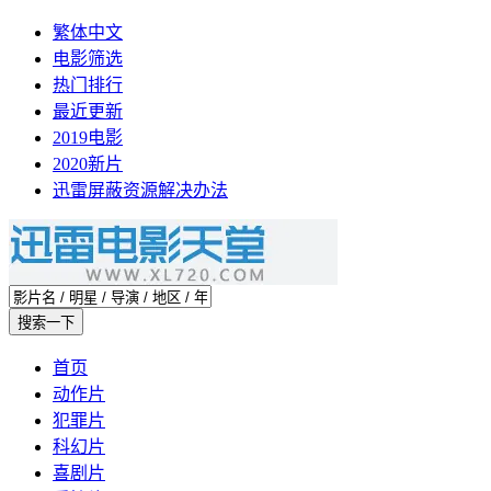
繁体中文
电影筛选
热门排行
最近更新
2019电影
2020新片
迅雷屏蔽资源解决办法
首页
动作片
犯罪片
科幻片
喜剧片