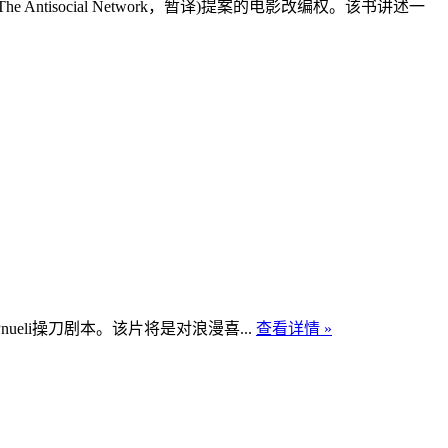
social Network，暂译)提案的电影改编权。该书讲述一
nueli操刀剧本。该片将是对浪漫喜...
查看详情 »