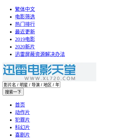
繁体中文
电影筛选
热门排行
最近更新
2019电影
2020新片
迅雷屏蔽资源解决办法
首页
动作片
犯罪片
科幻片
喜剧片