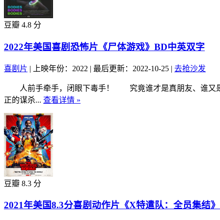
豆瓣 4.8 分
2022年美国喜剧恐怖片《尸体游戏》BD中英双字
喜剧片
|
上映年份：2022
|
最后更新：2022-10-25
|
去抢沙发
人前手牵手，闭眼下毒手！ 究竟谁才是真朋友、谁又是黑暗中的凶
正的谋杀...
查看详情 »
豆瓣 8.3 分
2021年美国8.3分喜剧动作片《X特遣队：全员集结