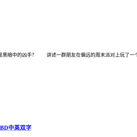
手？ 讲述一群朋友在偏远的周末派对上玩了一个名叫“Bodie
》BD中英双字