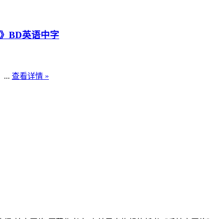
》BD英语中字
..
查看详情 »