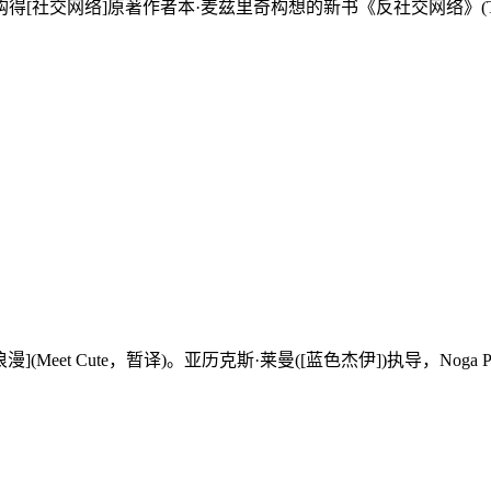
]原著作者本·麦兹里奇构想的新书《反社交网络》(The Anti
t Cute，暂译)。亚历克斯·莱曼([蓝色杰伊])执导，Noga P