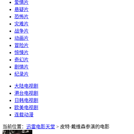
爱情片
悬疑片
恐怖片
灾难片
战争片
动画片
冒险片
惊悚片
奇幻片
剧情片
纪录片
大陆电视剧
港台电视剧
日韩电视剧
欧美电视剧
连载动漫
当前位置：
迅雷电影天堂
> 皮特·戴维森参演的电影