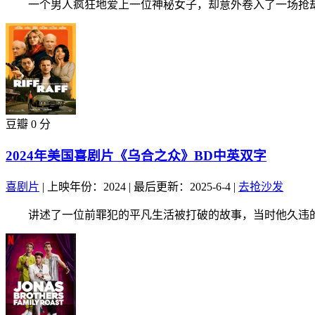
一个男人疯狂地爱上一位神秘女子，却意外卷入了一场抢劫计
豆瓣 0 分
2024年美国喜剧片《乌合之众》BD中英双字
喜剧片
|
上映年份：2024
|
最后更新：2025-6-4
|
去抢沙发
讲述了一位前罪犯的平凡生活被打破的故事，当时他久违的家