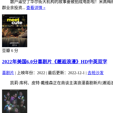
散户逼空了华尔街大机构的故事要被拍成电影啦！米高梅购得[社交网络
群业余投资...
查看详情 »
豆瓣 6 分
2022年美国6.0分喜剧片《邂逅浪漫》HD中英双字
喜剧片
|
上映年份：2022
|
最后更新：2022-12-1
|
去抢沙发
凯莉·库柯、皮特·戴维森正在商谈主演浪漫喜剧新片[邂逅浪漫](Mee