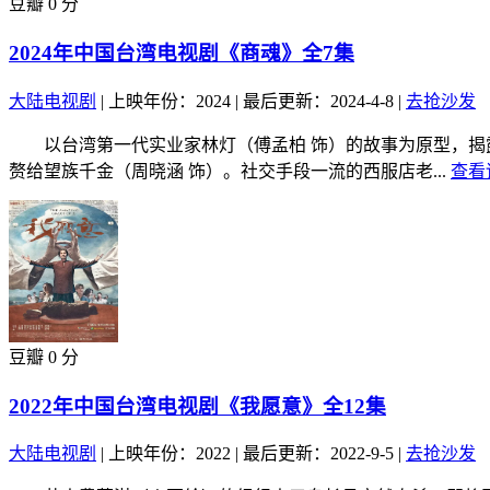
豆瓣 0 分
2024年中国台湾电视剧《商魂》全7集
大陆电视剧
|
上映年份：2024
|
最后更新：2024-4-8
|
去抢沙发
以台湾第一代实业家林灯（傅孟柏 饰）的故事为原型，揭露
赘给望族千金（周晓涵 饰）。社交手段一流的西服店老...
查看
豆瓣 0 分
2022年中国台湾电视剧《我愿意》全12集
大陆电视剧
|
上映年份：2022
|
最后更新：2022-9-5
|
去抢沙发