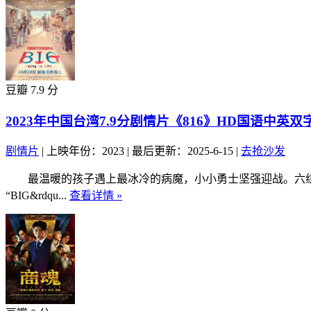
豆瓣 7.9 分
2023年中国台湾7.9分剧情片《816》HD国语中英双
剧情片
|
上映年份：2023
|
最后更新：2025-6-15
|
去抢沙发
最温暖的孩子遇上最冰冷的病魔，小小勇士坚强迎战。六组性
“BIG&rdqu...
查看详情 »