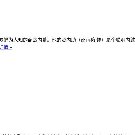
鲜为人知的商战内幕。他的贤内助（邵雨薇 饰）是个聪明内敛
详情 »