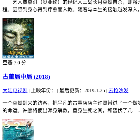
艺人费慕淇（炎亚纶）的经纪人三岛长月突然自杀，即将开
程。因感到身心得到疗愈而入教。随着与本生的接触越发深入，.
豆瓣 7.0 分
古董局中局 (2018)
大陆电视剧
|
上映年份：
|
最后更新：2019-1-25
|
去抢沙发
一个突然到来的访客，把平凡的古董店店主许愿带进了一个做
的命运。许愿将使出浑身解数，置身生死之间，和蛰伏了几十..