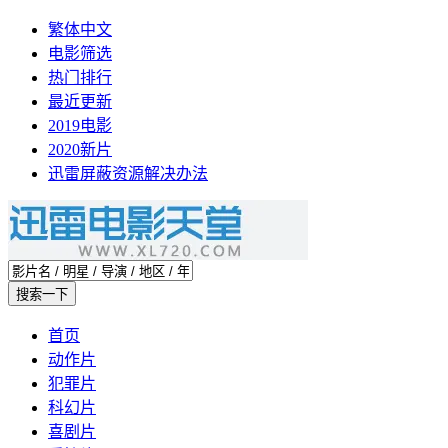
繁体中文
电影筛选
热门排行
最近更新
2019电影
2020新片
迅雷屏蔽资源解决办法
首页
动作片
犯罪片
科幻片
喜剧片