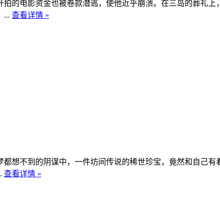
拍的电影资金也被卷款潜逃，使他近乎崩溃。在三岛的葬礼上，
..
查看详情 »
梦都想不到的阴谋中，一件坊间传说的稀世珍宝，竟然和自己有
.
查看详情 »