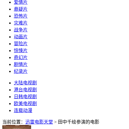
爱情片
悬疑片
恐怖片
灾难片
战争片
动画片
冒险片
惊悚片
奇幻片
剧情片
纪录片
大陆电视剧
港台电视剧
日韩电视剧
欧美电视剧
连载动漫
当前位置：
迅雷电影天堂
> 田中千绘参演的电影