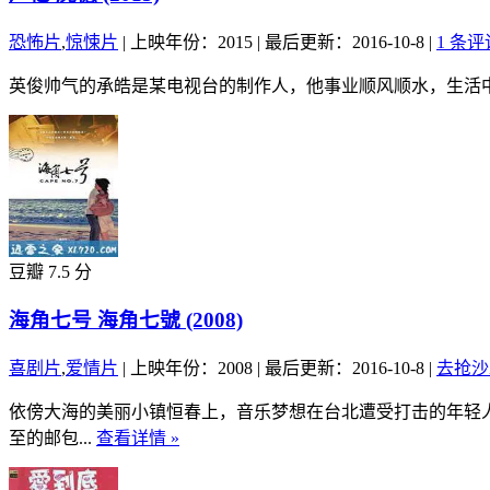
恐怖片
,
惊悚片
|
上映年份：2015
|
最后更新：2016-10-8
|
1 条评
英俊帅气的承皓是某电视台的制作人，他事业顺风顺水，生活中
豆瓣 7.5 分
海角七号 海角七號 (2008)
喜剧片
,
爱情片
|
上映年份：2008
|
最后更新：2016-10-8
|
去抢沙
依傍大海的美丽小镇恒春上，音乐梦想在台北遭受打击的年轻
至的邮包...
查看详情 »