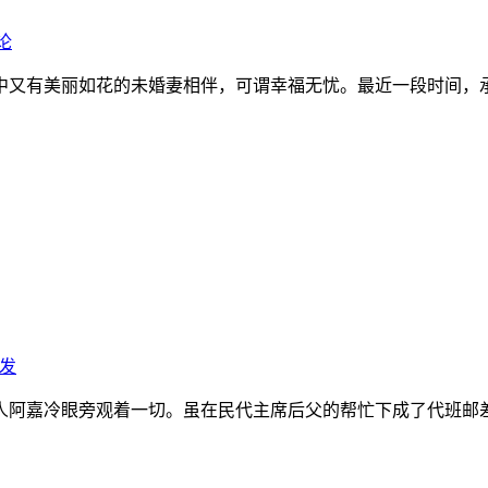
论
又有美丽如花的未婚妻相伴，可谓幸福无忧。最近一段时间，承皓
发
人阿嘉冷眼旁观着一切。虽在民代主席后父的帮忙下成了代班邮