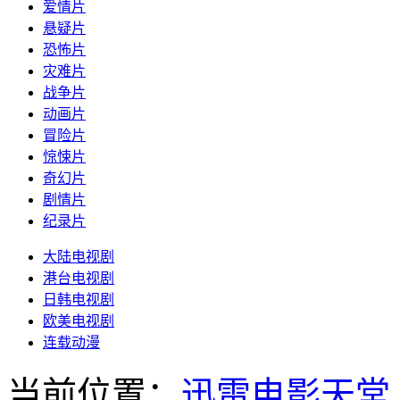
爱情片
悬疑片
恐怖片
灾难片
战争片
动画片
冒险片
惊悚片
奇幻片
剧情片
纪录片
大陆电视剧
港台电视剧
日韩电视剧
欧美电视剧
连载动漫
当前位置：
迅雷电影天堂