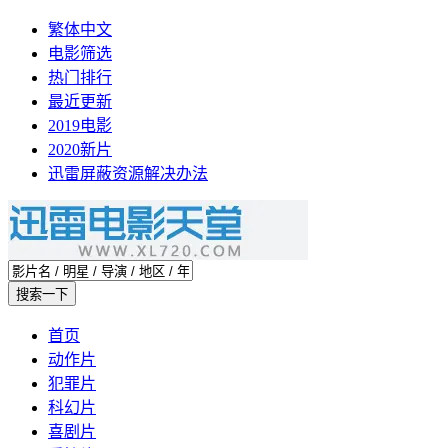
繁体中文
电影筛选
热门排行
最近更新
2019电影
2020新片
迅雷屏蔽资源解决办法
首页
动作片
犯罪片
科幻片
喜剧片