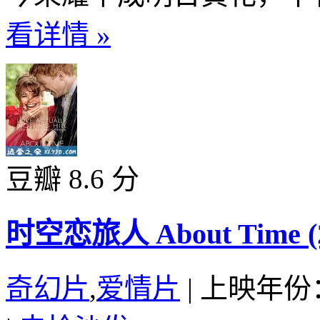
看详情 »
豆瓣 8.6 分
时空恋旅人 About Time (2
奇幻片
,
爱情片
|
上映年份：