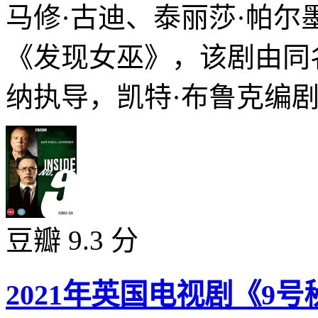
马修·古迪、泰丽莎·帕尔墨
《发现女巫》，该剧由同
纳执导，凯特·布鲁克编剧
豆瓣 9.3 分
2021年英国电视剧《9号