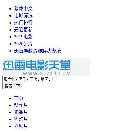
繁体中文
电影筛选
热门排行
最近更新
2019电影
2020新片
迅雷屏蔽资源解决办法
首页
动作片
犯罪片
科幻片
喜剧片