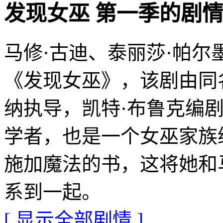
发现女巫 第一季的剧情介绍 · 
马修·古迪、泰丽莎·帕尔墨
《发现女巫》，该剧由同
纳执导，凯特·布鲁克编
学者，也是一个女巫家族
施加魔法的书，这将她和
系到一起。
[ 显示全部剧情 ]