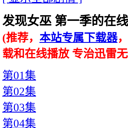
发现女巫 第一季的在线播放地址
(推荐，
本站专属下载器
载和在线播放 专治迅雷无
第01集
第02集
第03集
第04集