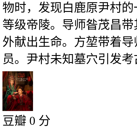
物时，发现白鹿原尹村的
等级帝陵。导师昝茂昌带
外献出生命。方堃带着导
员。尹村未知墓穴引发考古
豆瓣 0 分