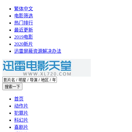
繁体中文
电影筛选
热门排行
最近更新
2019电影
2020新片
迅雷屏蔽资源解决办法
首页
动作片
犯罪片
科幻片
喜剧片