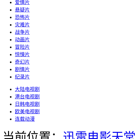
爱情片
悬疑片
恐怖片
灾难片
战争片
动画片
冒险片
惊悚片
奇幻片
剧情片
纪录片
大陆电视剧
港台电视剧
日韩电视剧
欧美电视剧
连载动漫
当前位置：
迅雷电影天堂