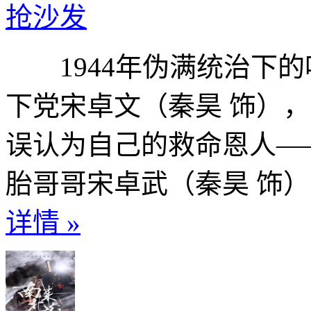
抢沙发
1944年伪满统治下的
下党宋卓文（秦昊 饰）
误认为自己的救命恩人—
胎哥哥宋卓武（秦昊 饰）
详情 »