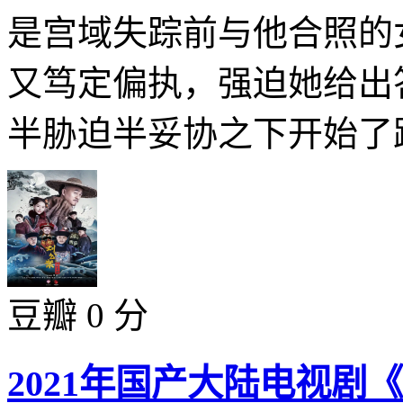
是宫域失踪前与他合照的
又笃定偏执，强迫她给出
半胁迫半妥协之下开始了跟
豆瓣 0 分
2021年国产大陆电视剧