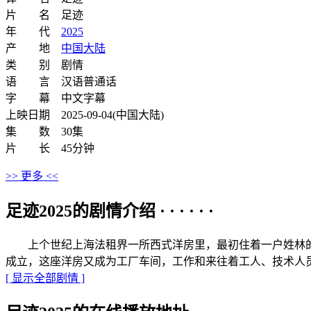
片 名 足迹
年 代
2025
产 地
中国大陆
类 别 剧情
语 言 汉语普通话
字 幕 中文字幕
上映日期 2025-09-04(中国大陆)
集 数 30集
片 长 45分钟
>> 更多 <<
足迹2025的剧情介绍 · · · · · ·
上个世纪上海法租界一所西式洋房里，最初住着一户姓林的人
成立，这座洋房又成为工厂车间，工作和来往着工人、技术人
[ 显示全部剧情 ]