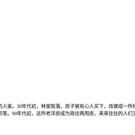
家。30年代初，林家败落，房子被有心人买下，改建成一所妇
员等。90年代初，这所老洋房成为商住两用房，来来往往的人们