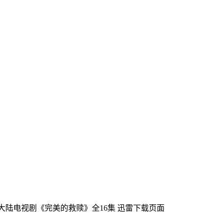
产大陆电视剧《完美的救赎》全16集
迅雷下载页面