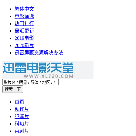
繁体中文
电影筛选
热门排行
最近更新
2019电影
2020新片
迅雷屏蔽资源解决办法
首页
动作片
犯罪片
科幻片
喜剧片