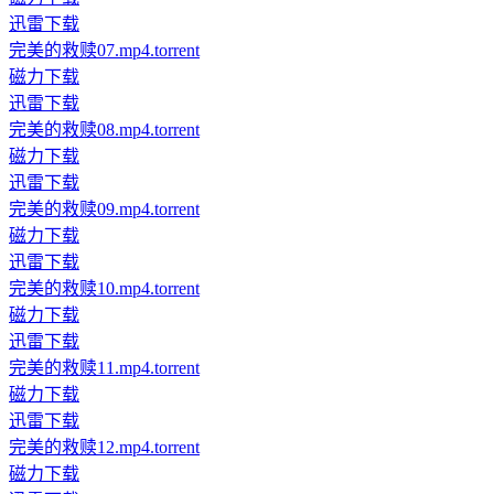
迅雷下载
完美的救赎07.mp4.torrent
磁力下载
迅雷下载
完美的救赎08.mp4.torrent
磁力下载
迅雷下载
完美的救赎09.mp4.torrent
磁力下载
迅雷下载
完美的救赎10.mp4.torrent
磁力下载
迅雷下载
完美的救赎11.mp4.torrent
磁力下载
迅雷下载
完美的救赎12.mp4.torrent
磁力下载