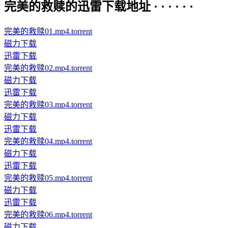
完美的救赎的迅雷下载地址 · · · · · ·
完美的救赎01.mp4.torrent
磁力下载
迅雷下载
完美的救赎02.mp4.torrent
磁力下载
迅雷下载
完美的救赎03.mp4.torrent
磁力下载
迅雷下载
完美的救赎04.mp4.torrent
磁力下载
迅雷下载
完美的救赎05.mp4.torrent
磁力下载
迅雷下载
完美的救赎06.mp4.torrent
磁力下载