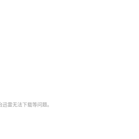
治迅雷无法下载等问题。