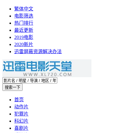
繁体中文
电影筛选
热门排行
最近更新
2019电影
2020新片
迅雷屏蔽资源解决办法
首页
动作片
犯罪片
科幻片
喜剧片