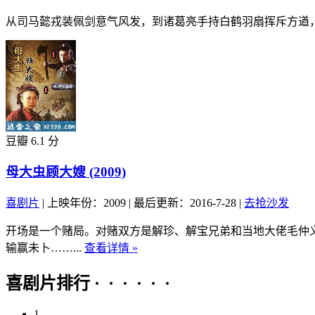
从司马懿戎装佩剑意气风发，到诸葛亮手持白鹤羽扇挥斥方遒，
豆瓣 6.1 分
母大虫顾大嫂 (2009)
喜剧片
|
上映年份：2009
|
最后更新：2016-7-28
|
去抢沙发
开场是一个赌局。对赌双方是解珍、解宝兄弟和当地大佬毛仲
输赢未卜……...
查看详情 »
喜剧片排行 · · · · · ·
1