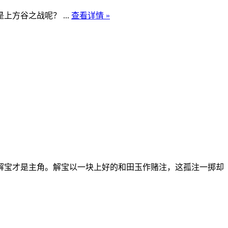
方谷之战呢？ ...
查看详情 »
解宝才是主角。解宝以一块上好的和田玉作赌注，这孤注一掷却