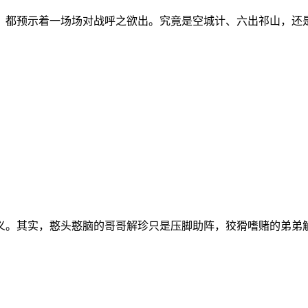
都预示着一场场对战呼之欲出。究竟是空城计、六出祁山，还是上
义。其实，憨头憨脑的哥哥解珍只是压脚助阵，狡猾嗜赌的弟弟