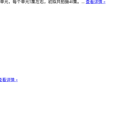
，每个单元5集左右，初拟共拍摄40集。...
查看详情 »
查看详情 »