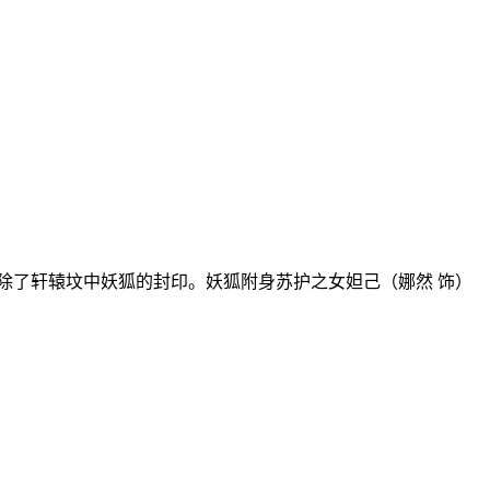
了轩辕坟中妖狐的封印。妖狐附身苏护之女妲己（娜然 饰）