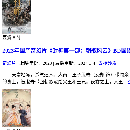
豆瓣 8 分
2023年国产奇幻片《封神第一部：朝歌风云》BD国
奇幻片
|
上映年份：2023
|
最后更新：2024-3-4
|
去抢沙发
天寒地冻，杀气逼人。大商二王子殷寿（费翔 饰）带领亲手
的身上，被殷寿带回朝歌献给父王和王兄。夜宴之上，大王...