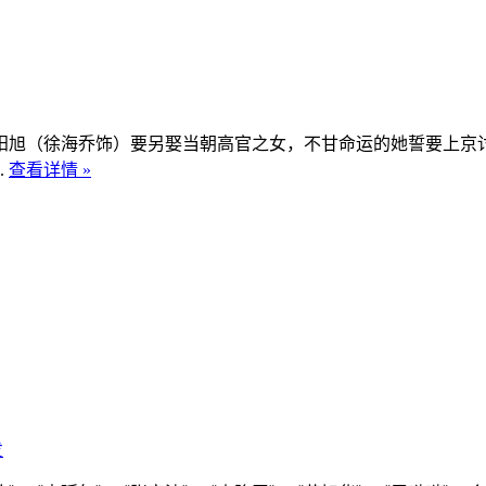
阳旭（徐海乔饰）要另娶当朝高官之女，不甘命运的她誓要上京
.
查看详情 »
发