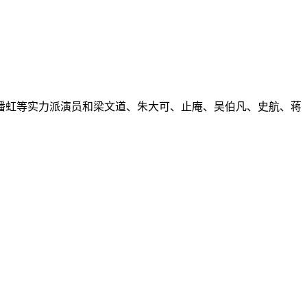
潘虹等实力派演员和梁文道、朱大可、止庵、吴伯凡、史航、蒋