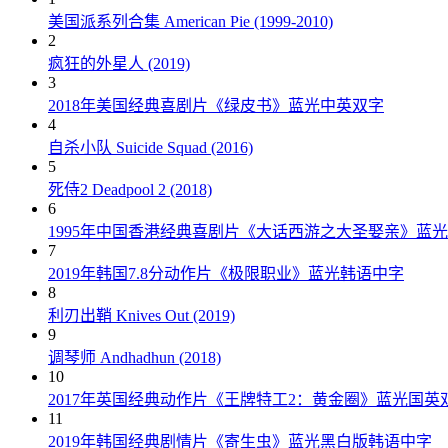
美国派系列合集 American Pie (1999-2010)
2
疯狂的外星人 (2019)
3
2018年美国经典喜剧片《绿皮书》蓝光中英双字
4
自杀小队 Suicide Squad (2016)
5
死侍2 Deadpool 2 (2018)
6
1995年中国香港经典喜剧片《大话西游之大圣娶亲》蓝
7
2019年韩国7.8分动作片《极限职业》蓝光韩语中字
8
利刃出鞘 Knives Out (2019)
9
调琴师 Andhadhun (2018)
10
2017年英国经典动作片《王牌特工2：黄金圈》蓝光国英
11
2019年韩国经典剧情片《寄生虫》蓝光黑白版韩语中字