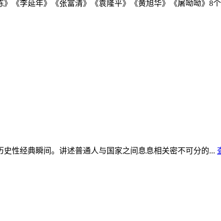
》《李延年》《张富清》《袁隆平》《黄旭华》《屠呦呦》8个单元
史性经典瞬间。讲述普通人与国家之间息息相关密不可分的...