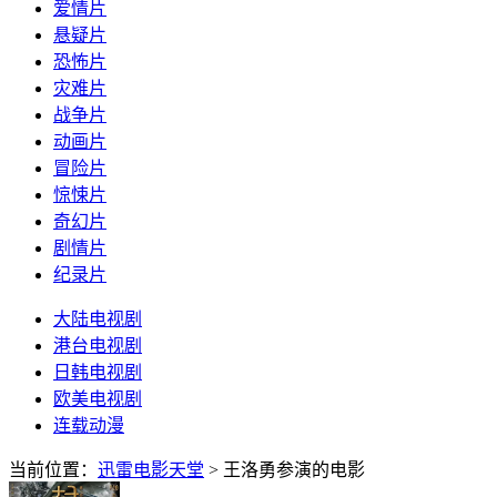
爱情片
悬疑片
恐怖片
灾难片
战争片
动画片
冒险片
惊悚片
奇幻片
剧情片
纪录片
大陆电视剧
港台电视剧
日韩电视剧
欧美电视剧
连载动漫
当前位置：
迅雷电影天堂
> 王洛勇参演的电影