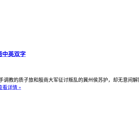
语中英双字
调教的质子旅和殷商大军征讨叛乱的冀州侯苏护，却无意间解除
查看详情 »