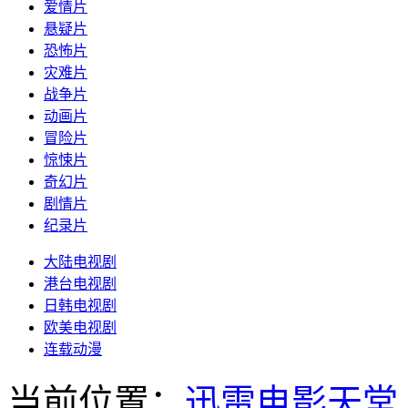
爱情片
悬疑片
恐怖片
灾难片
战争片
动画片
冒险片
惊悚片
奇幻片
剧情片
纪录片
大陆电视剧
港台电视剧
日韩电视剧
欧美电视剧
连载动漫
当前位置：
迅雷电影天堂