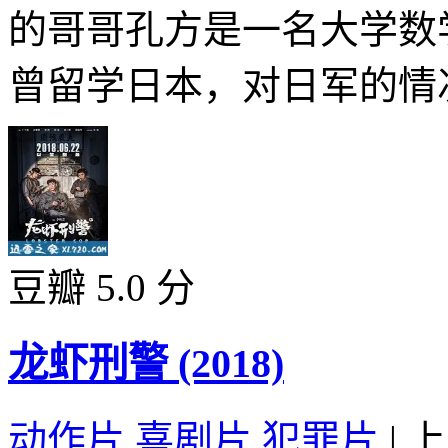
的哥哥孔方是一名大学数
曾留学日本，对日军的情况
豆瓣 5.0 分
龙虾刑警 (2018)
动作片
,
喜剧片
,
犯罪片
|
上