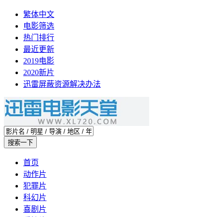
繁体中文
电影筛选
热门排行
最近更新
2019电影
2020新片
迅雷屏蔽资源解决办法
首页
动作片
犯罪片
科幻片
喜剧片