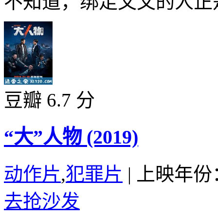
不知道，绑走文文的人正是
豆瓣 6.7 分
“大”人物 (2019)
动作片
,
犯罪片
|
上映年份：
去抢沙发