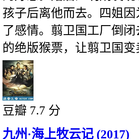
孩子后离他而去。四姐因
了感情。翦卫国工厂倒闭
的绝版猴票，让翦卫国变卖
豆瓣 7.7 分
九州·海上牧云记 (2017)