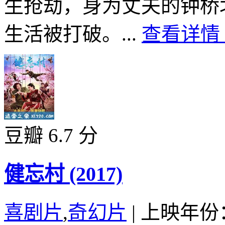
生抢劫，身为丈夫的钟桥
生活被打破。...
查看详情 
豆瓣 6.7 分
健忘村 (2017)
喜剧片
,
奇幻片
|
上映年份：