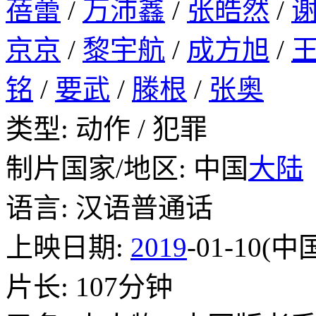
蓓蕾
/
万沛鑫
/
张皓然
/
京京
/
黎宇航
/
成方旭
/
铭
/
要武
/
滕根
/
张奥
类型: 动作 / 犯罪
制片国家/地区: 中国
大陆
语言: 汉语普通话
上映日期:
2019
-01-10(
片长: 107分钟