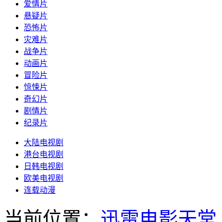
爱情片
悬疑片
恐怖片
灾难片
战争片
动画片
冒险片
惊悚片
奇幻片
剧情片
纪录片
大陆电视剧
港台电视剧
日韩电视剧
欧美电视剧
连载动漫
当前位置：
迅雷电影天堂