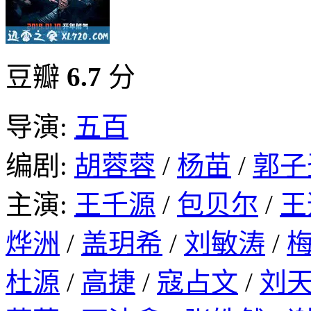
豆瓣
6.7
分
导演:
五百
编剧:
胡蓉蓉
/
杨苗
/
郭子
主演:
王千源
/
包贝尔
/
王
烨洲
/
盖玥希
/
刘敏涛
/
杜源
/
高捷
/
寇占文
/
刘