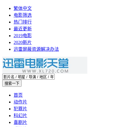
繁体中文
电影筛选
热门排行
最近更新
2019电影
2020新片
迅雷屏蔽资源解决办法
首页
动作片
犯罪片
科幻片
喜剧片