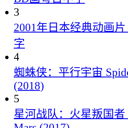
3
2001年日本经典动画
字
4
蜘蛛侠：平行宇宙 Spider-Man
(2018)
5
星河战队：火星叛国者 Starshi
Mars (2017)