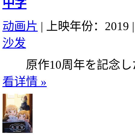
中字
动画片
|
上映年份：2019
|
沙发
原作10周年を記念した新
看详情 »