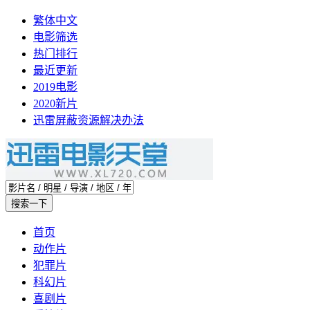
繁体中文
电影筛选
热门排行
最近更新
2019电影
2020新片
迅雷屏蔽资源解决办法
首页
动作片
犯罪片
科幻片
喜剧片