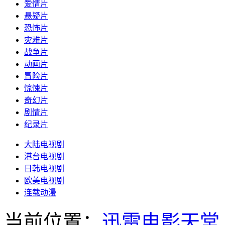
爱情片
悬疑片
恐怖片
灾难片
战争片
动画片
冒险片
惊悚片
奇幻片
剧情片
纪录片
大陆电视剧
港台电视剧
日韩电视剧
欧美电视剧
连载动漫
当前位置：
迅雷电影天堂