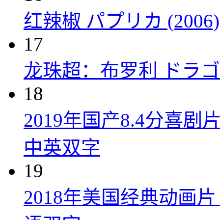
红辣椒 パプリカ (2006)
17
龙珠超：布罗利 ドラゴン
18
2019年国产8.4分
中英双字
19
2018年美国经典动画