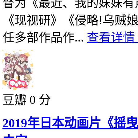
督为《最近、我的妹妹有
《现视研》《侵略!乌贼
任多部作品作...
查看详情 
豆瓣 0 分
2019年日本动画片《摇