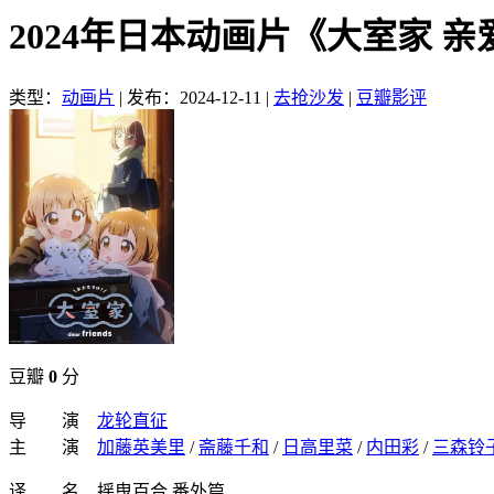
2024年日本动画片《大室家 
类型：
动画片
|
发布：2024-12-11
|
去抢沙发
|
豆瓣影评
豆瓣
0
分
导 演
龙轮直征
主 演
加藤英美里
/
斋藤千和
/
日高里菜
/
内田彩
/
三森铃
译 名 摇曳百合 番外篇