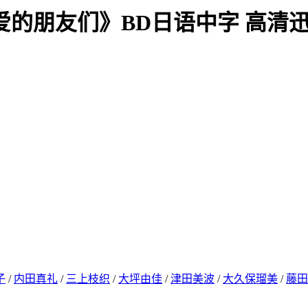
亲爱的朋友们》BD日语中字 高清
子
/
内田真礼
/
三上枝织
/
大坪由佳
/
津田美波
/
大久保瑠美
/
藤田