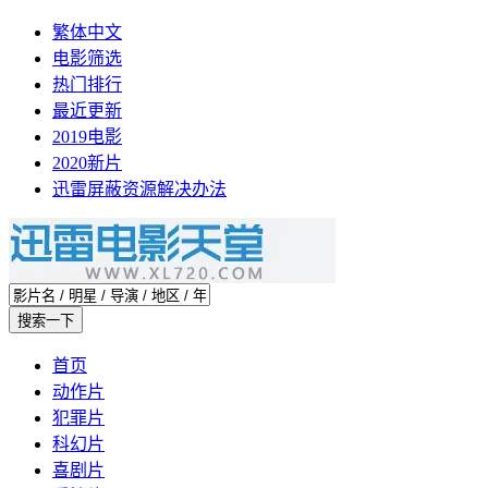
繁体中文
电影筛选
热门排行
最近更新
2019电影
2020新片
迅雷屏蔽资源解决办法
首页
动作片
犯罪片
科幻片
喜剧片