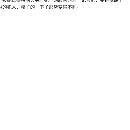
，被她逗得哈哈大笑。花子的脸因为沾了记号笔，变得像胡子一
淋的犯人，樱子的一下子形势变得不利。