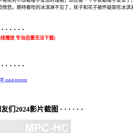
子有绝对不想被樱子发现的理由，却还是一下子就被樱子发现了
脸愤怒。期待着吃的冰淇淋不见了，抚子和花子被怀疑是吃冰淇
 · · ·
线播放 专治迅雷无法下载)
 · · ·
4.torrent
24影片截图 · · · · · ·