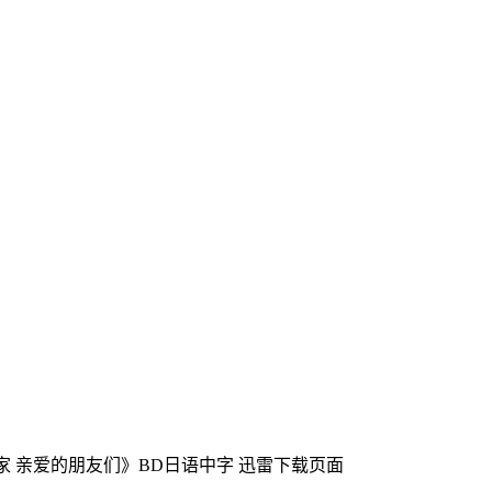
室家 亲爱的朋友们》BD日语中字
迅雷下载页面