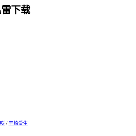
迅雷下载
咲
/
丰崎爱生