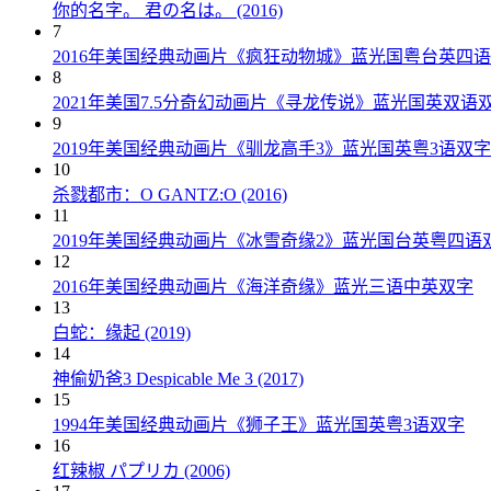
你的名字。 君の名は。 (2016)
7
2016年美国经典动画片《疯狂动物城》蓝光国粤台英四
8
2021年美国7.5分奇幻动画片《寻龙传说》蓝光国英双语
9
2019年美国经典动画片《驯龙高手3》蓝光国英粤3语双字
10
杀戮都市：O GANTZ:O (2016)
11
2019年美国经典动画片《冰雪奇缘2》蓝光国台英粤四语
12
2016年美国经典动画片《海洋奇缘》蓝光三语中英双字
13
白蛇：缘起 (2019)
14
神偷奶爸3 Despicable Me 3 (2017)
15
1994年美国经典动画片《狮子王》蓝光国英粤3语双字
16
红辣椒 パプリカ (2006)