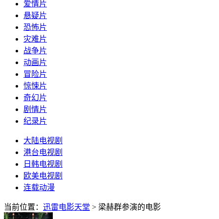
爱情片
悬疑片
恐怖片
灾难片
战争片
动画片
冒险片
惊悚片
奇幻片
剧情片
纪录片
大陆电视剧
港台电视剧
日韩电视剧
欧美电视剧
连载动漫
当前位置：
迅雷电影天堂
> 梁赫群参演的电影