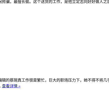
拐抢骗，最擅长偷。这个送货的工作，是他立定志向好好做人之
编辑的蔡琬真工作很是繁忙，巨大的职场压力下，她不得不将几
.
查看详情 »