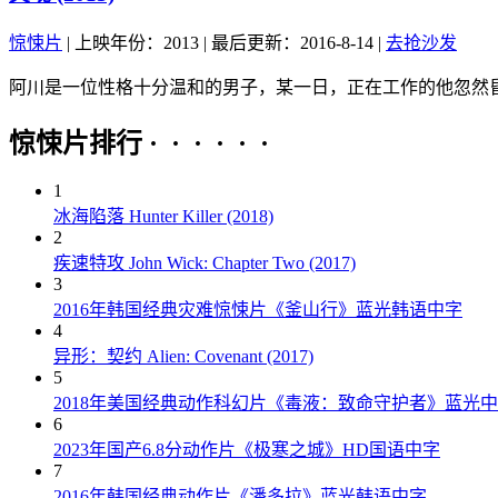
惊悚片
|
上映年份：2013
|
最后更新：2016-8-14
|
去抢沙发
阿川是一位性格十分温和的男子，某一日，正在工作的他忽然昏
惊悚片排行 · · · · · ·
1
冰海陷落 Hunter Killer (2018)
2
疾速特攻 John Wick: Chapter Two (2017)
3
2016年韩国经典灾难惊悚片《釜山行》蓝光韩语中字
4
异形：契约 Alien: Covenant (2017)
5
2018年美国经典动作科幻片《毒液：致命守护者》蓝光
6
2023年国产6.8分动作片《极寒之城》HD国语中字
7
2016年韩国经典动作片《潘多拉》蓝光韩语中字