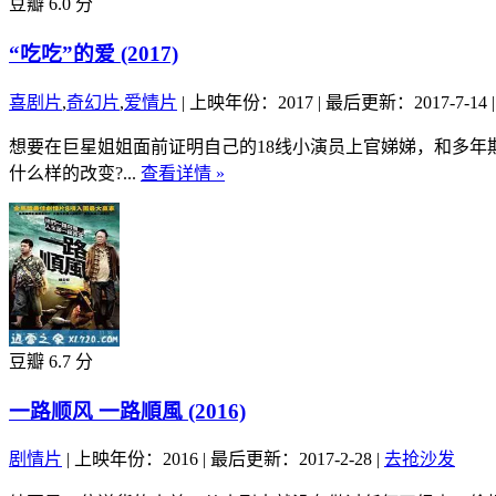
豆瓣 6.0 分
“吃吃”的爱 (2017)
喜剧片
,
奇幻片
,
爱情片
|
上映年份：2017
|
最后更新：2017-7-14
|
想要在巨星姐姐面前证明自己的18线小演员上官娣娣，和多
什么样的改变?...
查看详情 »
豆瓣 6.7 分
一路顺风 一路順風 (2016)
剧情片
|
上映年份：2016
|
最后更新：2017-2-28
|
去抢沙发