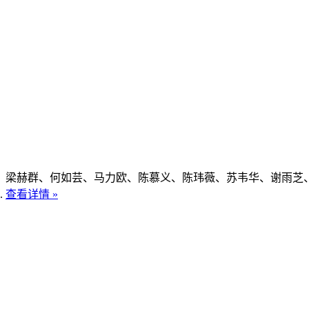
、梁赫群、何如芸、马力欧、陈慕义、陈玮薇、苏韦华、谢雨芝
.
查看详情 »