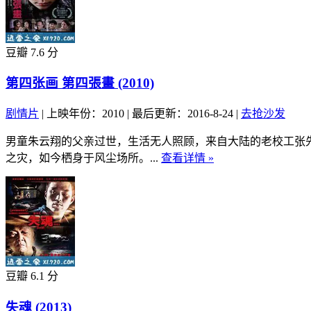
豆瓣 7.6 分
第四张画 第四張畫 (2010)
剧情片
|
上映年份：2010
|
最后更新：2016-8-24
|
去抢沙发
男童朱云翔的父亲过世，生活无人照顾，来自大陆的老校工张
之灾，如今栖身于风尘场所。...
查看详情 »
豆瓣 6.1 分
失魂 (2013)