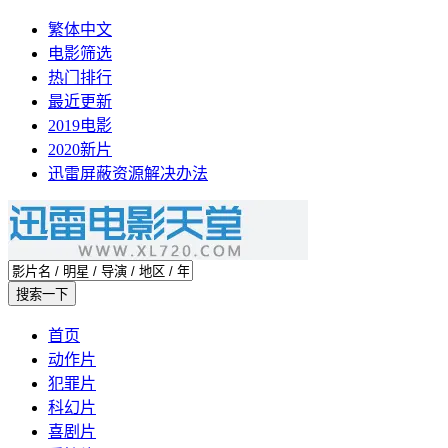
繁体中文
电影筛选
热门排行
最近更新
2019电影
2020新片
迅雷屏蔽资源解决办法
首页
动作片
犯罪片
科幻片
喜剧片