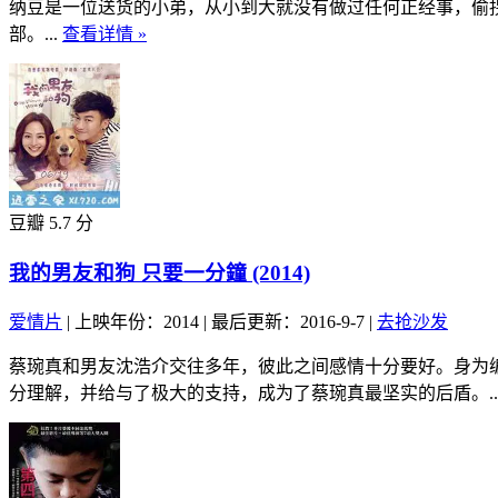
纳豆是一位送货的小弟，从小到大就没有做过任何正经事，偷
部。...
查看详情 »
豆瓣 5.7 分
我的男友和狗 只要一分鐘 (2014)
爱情片
|
上映年份：2014
|
最后更新：2016-9-7
|
去抢沙发
蔡琬真和男友沈浩介交往多年，彼此之间感情十分要好。身为
分理解，并给与了极大的支持，成为了蔡琬真最坚实的后盾。..