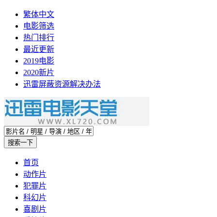
繁体中文
电影筛选
热门排行
最近更新
2019电影
2020新片
迅雷屏蔽资源解决办法
首页
动作片
犯罪片
科幻片
喜剧片