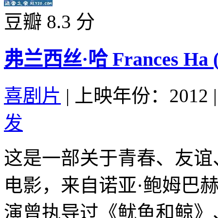
豆瓣 8.3 分
弗兰西丝·哈 Frances Ha (
喜剧片
|
上映年份：2012
|
发
这是一部关于青春、友谊
电影，来自诺亚·鲍姆巴
演曾执导过《鱿鱼和鲸》