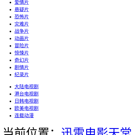
爱情片
悬疑片
恐怖片
灾难片
战争片
动画片
冒险片
惊悚片
奇幻片
剧情片
纪录片
大陆电视剧
港台电视剧
日韩电视剧
欧美电视剧
连载动漫
当前位置：
迅雷电影天堂