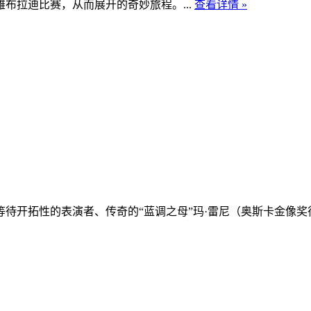
拉迪比赛，从而展开的奇妙旅程。...
查看详情 »
等待开拓性的表演者、传奇的“蓝调之母”玛·雷尼（奥斯卡金像奖