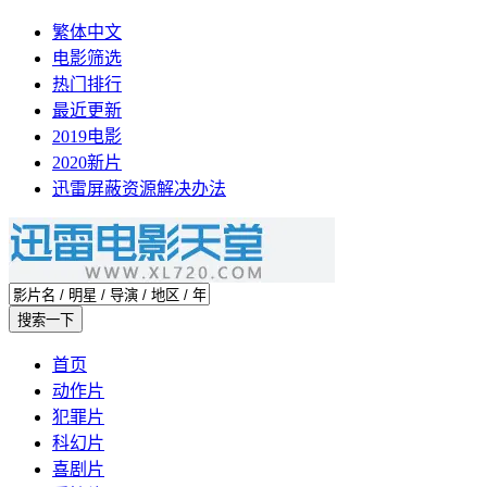
繁体中文
电影筛选
热门排行
最近更新
2019电影
2020新片
迅雷屏蔽资源解决办法
首页
动作片
犯罪片
科幻片
喜剧片