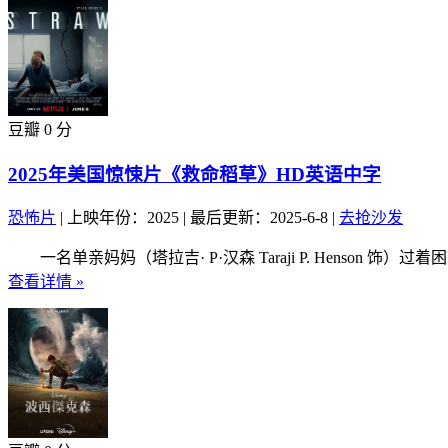
豆瓣 0 分
2025年美国惊悚片《救命稻草》HD英语中字
恐怖片
|
上映年份：2025
|
最后更新：2025-6-8
|
去抢沙发
一名单亲妈妈（塔拉吉· P·汉森 Taraji P. Henso
查看详情 »