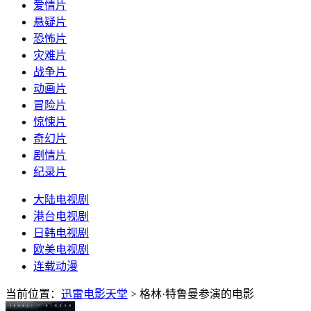
爱情片
悬疑片
恐怖片
灾难片
战争片
动画片
冒险片
惊悚片
奇幻片
剧情片
纪录片
大陆电视剧
港台电视剧
日韩电视剧
欧美电视剧
连载动漫
当前位置：
迅雷电影天堂
> 格林·特鲁曼参演的电影