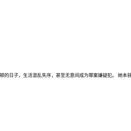
n 饰）过着困顿的日子，生活混乱失序，甚至无意间成为罪案嫌疑犯。 