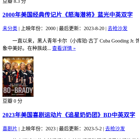
豆瓣 8.3 分
2000年美国经典传记片《怒海潜将》蓝光中英双字
未分类
|
上映年份：2000
|
最后更新：2023-8-20
|
去抢沙发
一直以来，黑人青年卡尔（小库珀·古丁 Cuba Goodin
象中美好。在种族歧...
查看详情 »
豆瓣 0 分
2023年美国喜剧运动片《追星奶奶团》BD中英双字
喜剧片
|
上映年份：2023
|
最后更新：2023-5-2
|
去抢沙发