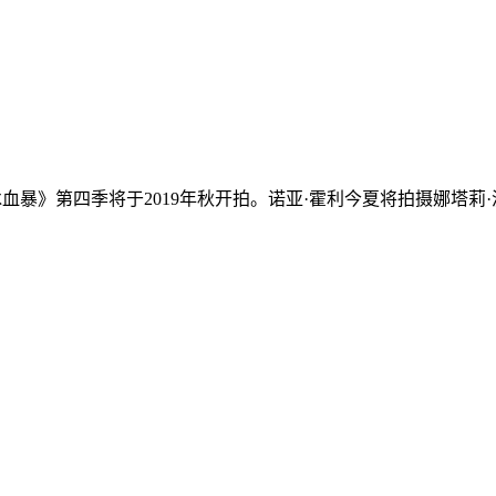
)透露，《冰血暴》第四季将于2019年秋开拍。诺亚·霍利今夏将拍摄娜塔莉