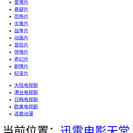
爱情片
悬疑片
恐怖片
灾难片
战争片
动画片
冒险片
惊悚片
奇幻片
剧情片
纪录片
大陆电视剧
港台电视剧
日韩电视剧
欧美电视剧
连载动漫
当前位置：
迅雷电影天堂