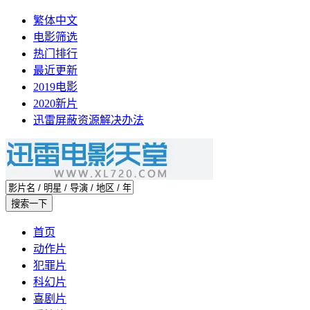
繁体中文
电影筛选
热门排行
最近更新
2019电影
2020新片
迅雷屏蔽资源解决办法
首页
动作片
犯罪片
科幻片
喜剧片