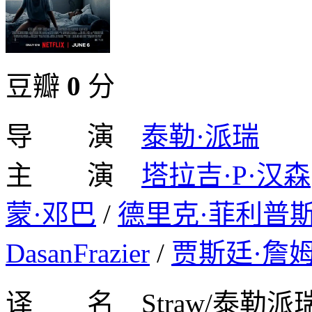
豆瓣
0
分
导 演
泰勒·派瑞
主 演
塔拉吉·P·汉森
蒙·邓巴
/
德里克·菲利普
DasanFrazier
/
贾斯廷·詹
译 名 Straw/泰勒