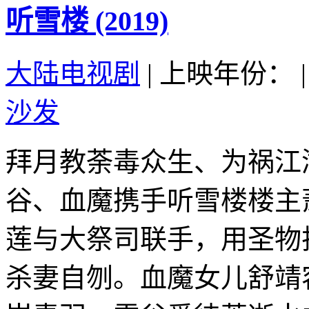
听雪楼 (2019)
大陆电视剧
|
上映年份：
|
沙发
拜月教荼毒众生、为祸江
谷、血魔携手听雪楼楼主
莲与大祭司联手，用圣物
杀妻自刎。血魔女儿舒靖