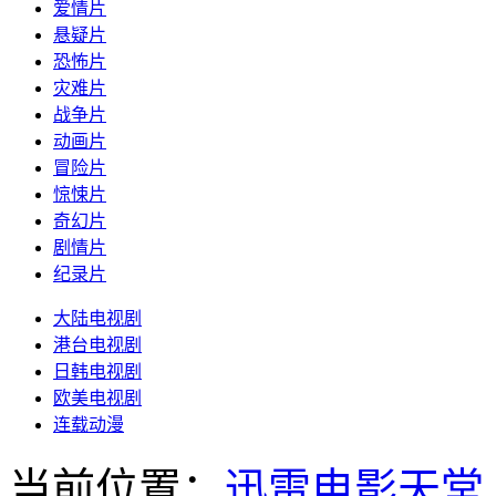
爱情片
悬疑片
恐怖片
灾难片
战争片
动画片
冒险片
惊悚片
奇幻片
剧情片
纪录片
大陆电视剧
港台电视剧
日韩电视剧
欧美电视剧
连载动漫
当前位置：
迅雷电影天堂