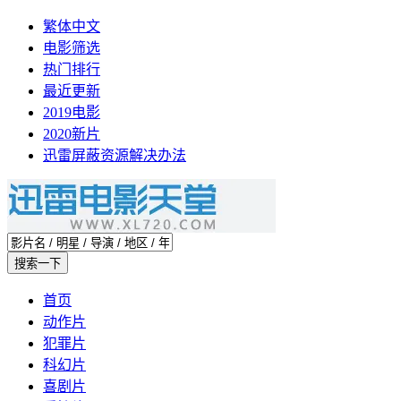
繁体中文
电影筛选
热门排行
最近更新
2019电影
2020新片
迅雷屏蔽资源解决办法
首页
动作片
犯罪片
科幻片
喜剧片