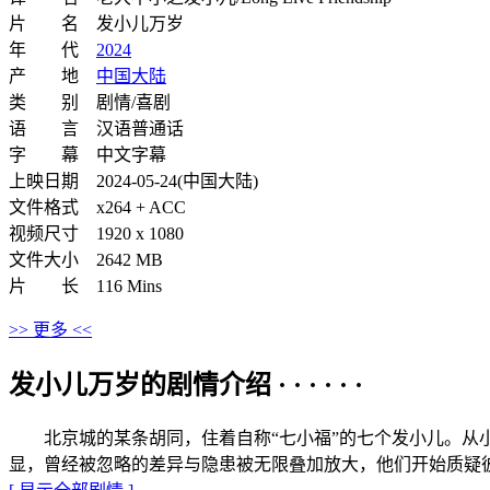
片 名 发小儿万岁
年 代
2024
产 地
中国大陆
类 别 剧情/喜剧
语 言 汉语普通话
字 幕 中文字幕
上映日期 2024-05-24(中国大陆)
文件格式 x264 + ACC
视频尺寸 1920 x 1080
文件大小 2642 MB
片 长 116 Mins
>> 更多 <<
发小儿万岁的剧情介绍 · · · · · ·
北京城的某条胡同，住着自称“七小福”的七个发小儿。从小
显，曾经被忽略的差异与隐患被无限叠加放大，他们开始质疑