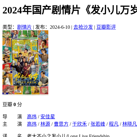
2024年国产剧情片《发小儿万
类型：
剧情片
|
发布：2024-6-10
|
去抢沙发
|
豆瓣影评
豆瓣
0
分
导 演
高炜
/
安佳星
主 演
高炜
/
林源
/
曹思方
/
于欣禾
/
张若峰
/
程凡
/
林晓凡
译 名 老大不小之发小儿/Long Live Friendship