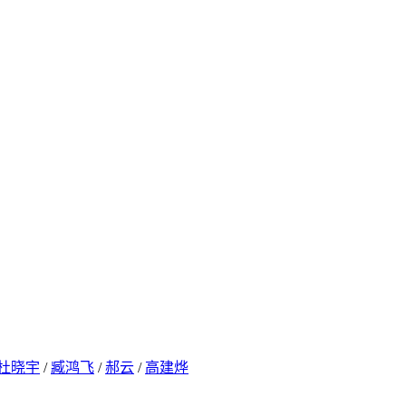
杜晓宇
/
臧鸿飞
/
郝云
/
高建烨