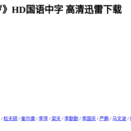
岁》HD国语中字 高清迅雷下载
/
松天硕
/
崔尔康
/
李萍
/
梁天
/
李勤勤
/
李国庆
/
严鹏
/
马文波
/