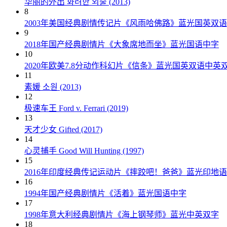
华丽的外出 화려한 외출 (2013)
8
2003年美国经典剧情传记片《风雨哈佛路》蓝光国英双
9
2018年国产经典剧情片《大象席地而坐》蓝光国语中字
10
2020年欧美7.8分动作科幻片《信条》蓝光国英双语中英
11
素媛 소원 (2013)
12
极速车王 Ford v. Ferrari (2019)
13
天才少女 Gifted (2017)
14
心灵捕手 Good Will Hunting (1997)
15
2016年印度经典传记运动片《摔跤吧！爸爸》蓝光印地
16
1994年国产经典剧情片《活着》蓝光国语中字
17
1998年意大利经典剧情片《海上钢琴师》蓝光中英双字
18