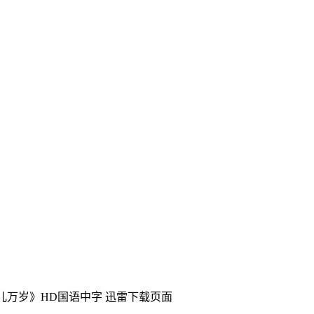
小儿万岁》HD国语中字
迅雷下载页面