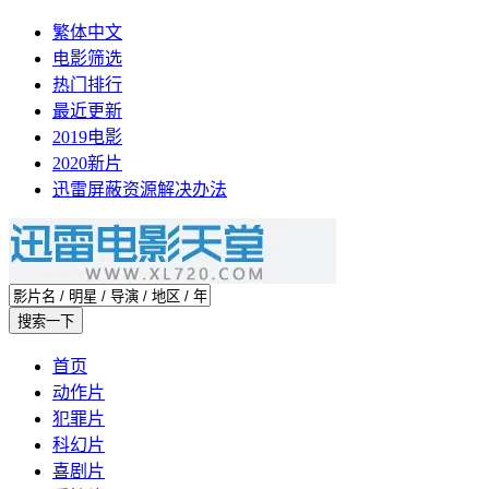
繁体中文
电影筛选
热门排行
最近更新
2019电影
2020新片
迅雷屏蔽资源解决办法
首页
动作片
犯罪片
科幻片
喜剧片