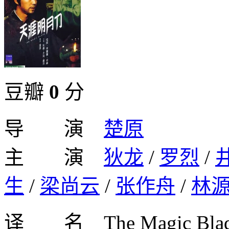
豆瓣
0
分
导 演
楚原
主 演
狄龙
/
罗烈
/
生
/
梁尚云
/
张作舟
/
林
译 名 The Magic B