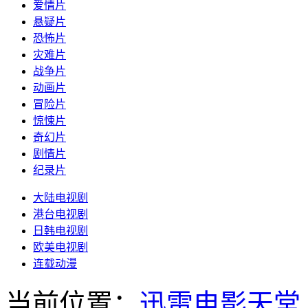
爱情片
悬疑片
恐怖片
灾难片
战争片
动画片
冒险片
惊悚片
奇幻片
剧情片
纪录片
大陆电视剧
港台电视剧
日韩电视剧
欧美电视剧
连载动漫
当前位置：
迅雷电影天堂