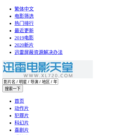
繁体中文
电影筛选
热门排行
最近更新
2019电影
2020新片
迅雷屏蔽资源解决办法
首页
动作片
犯罪片
科幻片
喜剧片