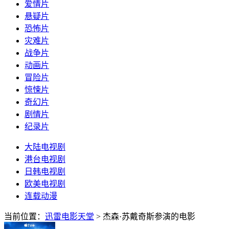
爱情片
悬疑片
恐怖片
灾难片
战争片
动画片
冒险片
惊悚片
奇幻片
剧情片
纪录片
大陆电视剧
港台电视剧
日韩电视剧
欧美电视剧
连载动漫
当前位置：
迅雷电影天堂
> 杰森·苏戴奇斯参演的电影