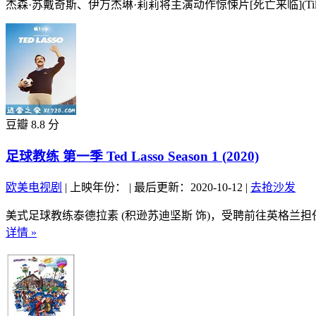
杰森·苏戴奇斯、伊万杰琳·莉莉将主演动作惊悚片[死亡来临](TillD
豆瓣 8.8 分
足球教练 第一季 Ted Lasso Season 1 (2020)
欧美电视剧
|
上映年份：
|
最后更新：2020-10-12
|
去抢沙发
美式足球教练泰德拉素 (积逊苏迪坚斯 饰)，受聘前往英格兰
详情 »