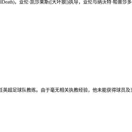
eath)，亚伦·凯莎莱斯([大坏狼])执导，亚伦与纳沃特·帕普莎多、K
担任英超足球队教练。由于毫无相关执教经验，他未能获得球员及