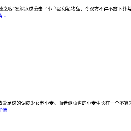
不速之客”发射冰球袭击了小鸟岛和猪猪岛，令双方不得不放下芥
 »
了热爱足球的调皮少女苏小麦。而看似顽劣的小麦生长在一个不
情 »