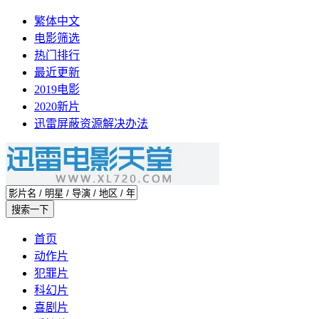
繁体中文
电影筛选
热门排行
最近更新
2019电影
2020新片
迅雷屏蔽资源解决办法
首页
动作片
犯罪片
科幻片
喜剧片