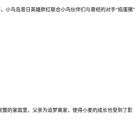
蒂，小鸟岛昔日英雄胖红联合小鸟伙伴们与曾经的对手“捣蛋猪”
算完整的家庭里，父亲为追梦离家，使得小麦的成长也受到了影