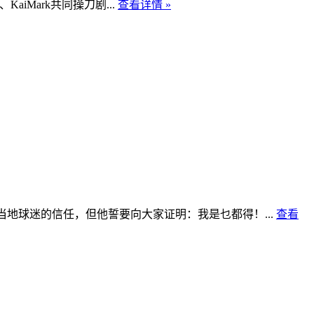
aiMark共同操刀剧...
查看详情 »
当地球迷的信任，但他誓要向大家证明：我是乜都得！...
查看