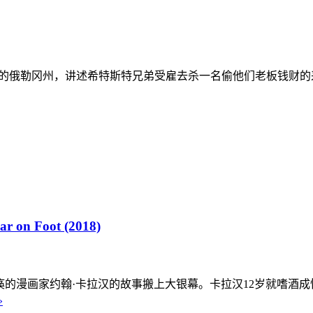
年的俄勒冈州，讲述希特斯特兄弟受雇去杀一名偷他们老板钱财的采
on Foot (2018)
瘫痪的漫画家约翰·卡拉汉的故事搬上大银幕。卡拉汉12岁就嗜酒
»