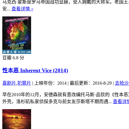
马克西·蒙斯是罗马帝国战功显赫，受人拥戴的大将军。老国
安...
查看详情 »
豆瓣 6.8 分
性本恶 Inherent Vice (2014)
喜剧片
,
犯罪片
|
上映年份：2014
|
最后更新：2016-8-29
|
去抢沙
早在2010年的12月，安德森就有意改编托马斯·品钦的《
外壳，洛杉矶私家侦探多克与前女友莎斯塔不期而遇...
查看详情