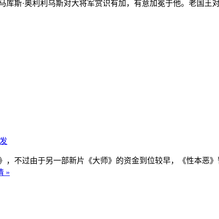
王马库斯·奥利利乌斯对大将军赏识有加，有意加冕于他。老国王
发
性本恶》，不过由于另一部新片《大师》的资金到位较早，《性本
 »