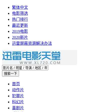
繁体中文
电影筛选
热门排行
最近更新
2019电影
2020新片
迅雷屏蔽资源解决办法
首页
动作片
犯罪片
科幻片
喜剧片