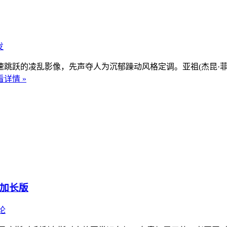
发
跳跃的凌乱影像，先声夺人为沉郁躁动风格定调。亚祖(杰昆·菲
看详情 »
字加长版
论