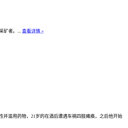
矿者。...
查看详情 »
成性并滥用药物，21岁的在酒后遭遇车祸四肢瘫痪，之后他开始