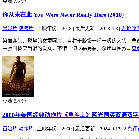
豆瓣 7.5 分
你从未在此 You Were Never Really Here (2018)
悬疑片
,
惊悚片
|
上映年份：2018
|
最后更新：2018-4-8
|
去抢沙
染血斧头、燃烧的女童照片、自封于胶袋一呼一吸的人头，急速
中救回被卖当娼的爱女，不惜一切以暴易暴，杀出重围救...
查
豆瓣 8.4 分
2000年美国经典动作片《角斗士》蓝光国英双语双
冒险片
,
动作片
|
上映年份：2000
|
最后更新：2024-9-12
|
2 条评