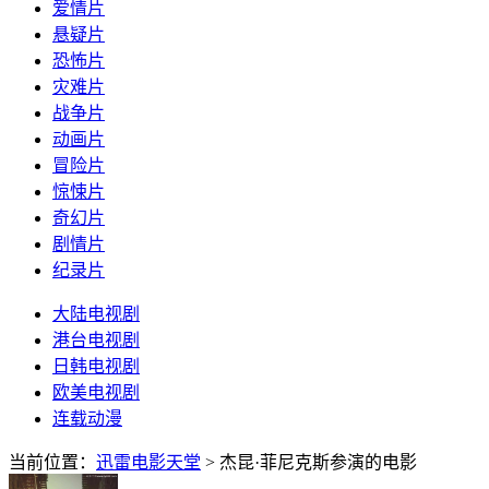
爱情片
悬疑片
恐怖片
灾难片
战争片
动画片
冒险片
惊悚片
奇幻片
剧情片
纪录片
大陆电视剧
港台电视剧
日韩电视剧
欧美电视剧
连载动漫
当前位置：
迅雷电影天堂
> 杰昆·菲尼克斯参演的电影