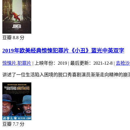
豆瓣 8.8 分
2019年欧美经典惊悚犯罪片《小丑》蓝光中英双字
惊悚片
,
犯罪片
|
上映年份：2019
|
最后更新：2021-12-8
|
去抢沙
讲述了一位生活陷入困境的脱口秀喜剧演员渐渐走向精神的崩溃
豆瓣 7.7 分