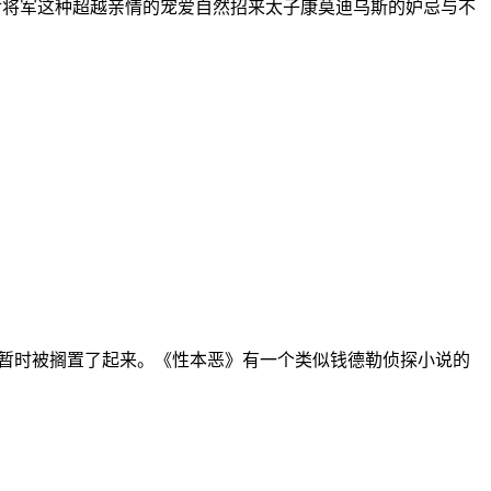
对将军这种超越亲情的宠爱自然招来太子康莫迪乌斯的妒忌与不
恶》暂时被搁置了起来。《性本恶》有一个类似钱德勒侦探小说的