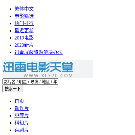
繁体中文
电影筛选
热门排行
最近更新
2019电影
2020新片
迅雷屏蔽资源解决办法
首页
动作片
犯罪片
科幻片
喜剧片