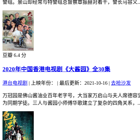
警组。景山却经常与特警组总督察章振赫对着干，警长马容义..
豆瓣 6.4 分
2020年中国香港电视剧《大酱园》全30集
港台电视剧
|
上映年份：
|
最后更新：2021-10-16
|
去抢沙发
万冠园是佛山酱油业百年老字号，大当家万启山与夫人席德容
为同期学徒。三人与酱园小师傅华歌建立了复杂的四角关系，..