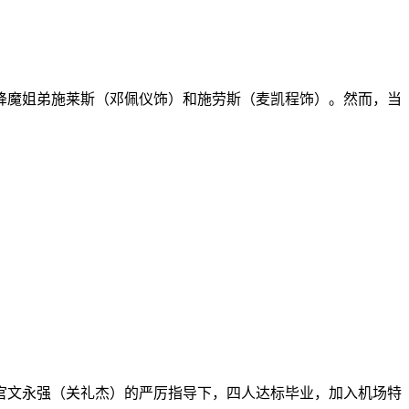
降魔姐弟施莱斯（邓佩仪饰）和施劳斯（麦凯程饰）。然而，当
官文永强（关礼杰）的严厉指导下，四人达标毕业，加入机场特