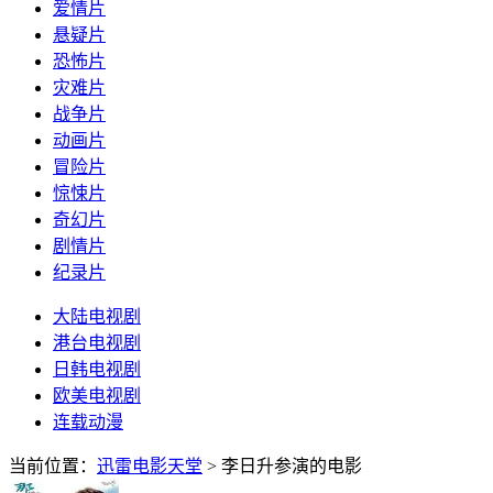
爱情片
悬疑片
恐怖片
灾难片
战争片
动画片
冒险片
惊悚片
奇幻片
剧情片
纪录片
大陆电视剧
港台电视剧
日韩电视剧
欧美电视剧
连载动漫
当前位置：
迅雷电影天堂
> 李日升参演的电影