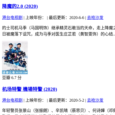
降魔的2.0 (2020)
港台电视剧
|
上映年份：
|
最后更新：2020-6-6
|
去抢沙发
的士司机马季（马国明饰）继承精灵石敢当的天命，走上降魔
日被魔落下诅咒，成为马季对医生庄芷若（黄智雯饰）的心结..
豆瓣 6.7 分
机场特警 機場特警 (2020)
港台电视剧
|
上映年份：
|
最后更新：2020-5-2
|
去抢沙发
年轻警员张景山（张振朗）、辛凯晴（蔡思贝）、何诗嬅（邓