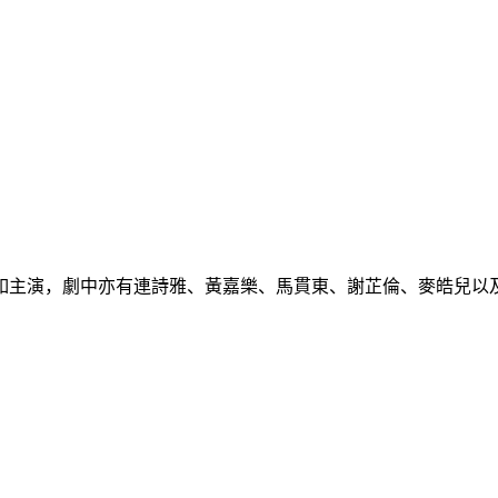
主演，劇中亦有連詩雅、黃嘉樂、馬貫東、謝芷倫、麥皓兒以及顧