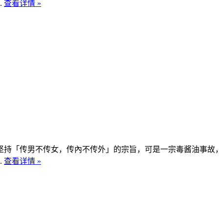
.
查看详情 »
坚持「传男不传女，传內不传外」的宗旨，可是一宗毒酱油事故
.
查看详情 »