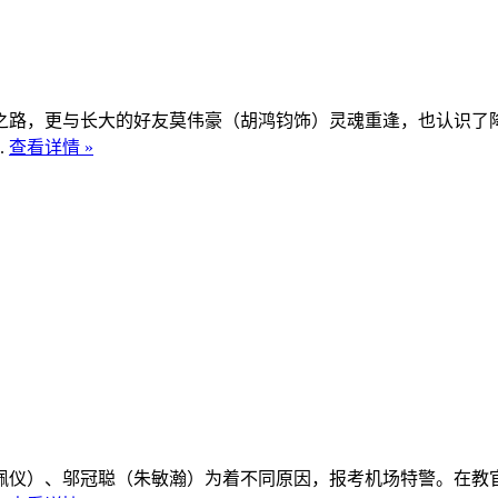
之路，更与长大的好友莫伟豪（胡鸿钧饰）灵魂重逢，也认识了
.
查看详情 »
佩仪）、邬冠聪（朱敏瀚）为着不同原因，报考机场特警。在教