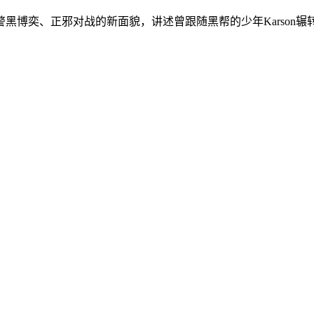
博奕、正邪对战的新面貌，讲述曾跟随黑帮的少年Karson辗转