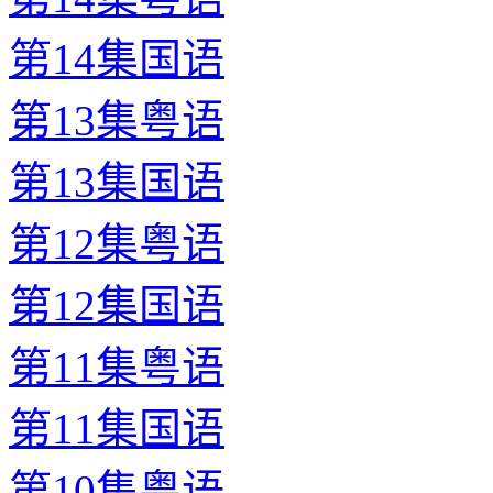
第14集国语
第13集粤语
第13集国语
第12集粤语
第12集国语
第11集粤语
第11集国语
第10集粤语