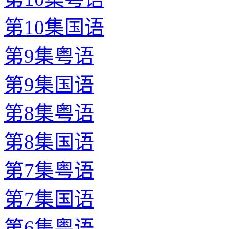
第10集国语
第9集粤语
第9集国语
第8集粤语
第8集国语
第7集粤语
第7集国语
第6集粤语