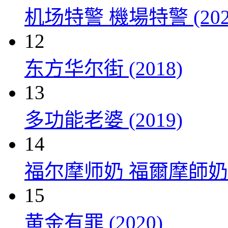
机场特警 機場特警 (202
12
东方华尔街 (2018)
13
多功能老婆 (2019)
14
福尔摩师奶 福爾摩師奶 (
15
黄金有罪 (2020)