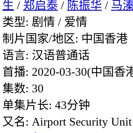
生
/
郑启泰
/
陈振华
/
马
类型: 剧情 / 爱情
制片国家/地区: 中国香港
语言: 汉语普通话
首播: 2020-03-30(中国
集数: 30
单集片长: 43分钟
又名: Airport Security Unit