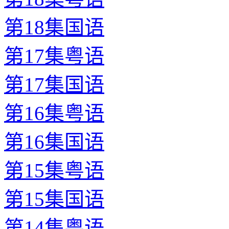
第18集国语
第17集粤语
第17集国语
第16集粤语
第16集国语
第15集粤语
第15集国语
第14集粤语