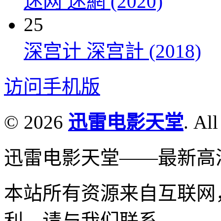
迷网 迷網 (2020)
25
深宫计 深宫計 (2018)
访问手机版
© 2026
迅雷电影天堂
. All
迅雷电影天堂——最新高
本站所有资源来自互联网
利，请与我们联系