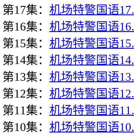
第17集：
机场特警国语17.
第16集：
机场特警国语16.
第15集：
机场特警国语15.
第14集：
机场特警国语14.
第13集：
机场特警国语13.
第12集：
机场特警国语12.
第11集：
机场特警国语11.
第10集：
机场特警国语10.