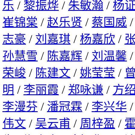
乐
/
黎振烨
/
朱敏瀚
/
杨
崔锦棠
/
赵乐贤
/
蔡国威
志豪
/
刘嘉琪
/
杨嘉欣
/
孙慧雪
/
陈嘉辉
/
刘温馨
荣峻
/
陈建文
/
姚莹莹
/
明
/
李丽霞
/
郑咏谦
/
方
李漫芬
/
潘冠霖
/
李兴华
伟文
/
吴云甫
/
周梓盈
/