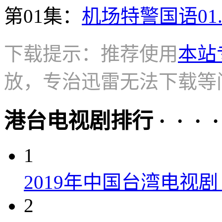
第01集：
机场特警国语01.
下载提示：推荐使用
本站
放，专治迅雷无法下载等
港台电视剧排行 · · · · 
1
2019年中国台湾电视
2