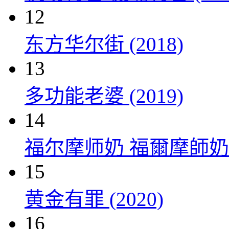
12
东方华尔街 (2018)
13
多功能老婆 (2019)
14
福尔摩师奶 福爾摩師奶 (
15
黄金有罪 (2020)
16