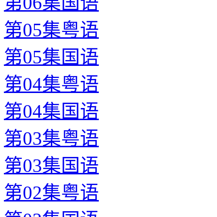
第06集国语
第05集粤语
第05集国语
第04集粤语
第04集国语
第03集粤语
第03集国语
第02集粤语