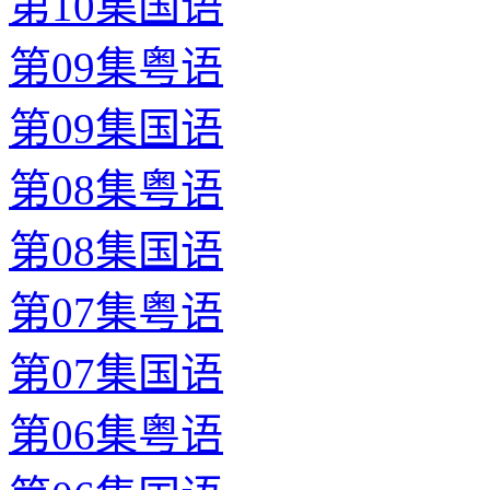
第10集国语
第09集粤语
第09集国语
第08集粤语
第08集国语
第07集粤语
第07集国语
第06集粤语