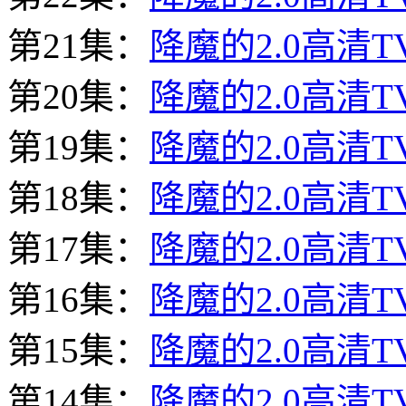
第21集：
降魔的2.0高清TV
第20集：
降魔的2.0高清TV
第19集：
降魔的2.0高清TV
第18集：
降魔的2.0高清TV
第17集：
降魔的2.0高清TV
第16集：
降魔的2.0高清TV
第15集：
降魔的2.0高清TV
第14集：
降魔的2.0高清TV