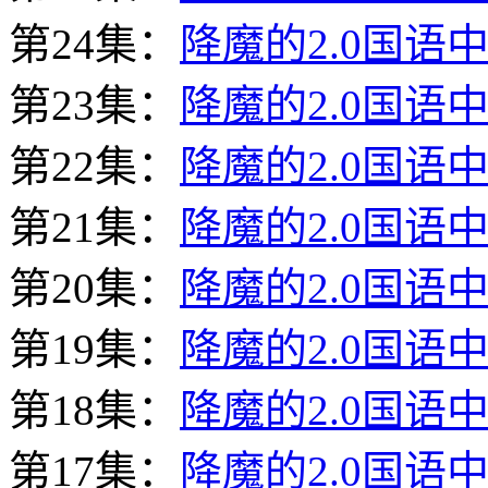
第24集：
降魔的2.0国语中字
第23集：
降魔的2.0国语中字
第22集：
降魔的2.0国语中字
第21集：
降魔的2.0国语中字
第20集：
降魔的2.0国语中字
第19集：
降魔的2.0国语中字
第18集：
降魔的2.0国语中字
第17集：
降魔的2.0国语中字