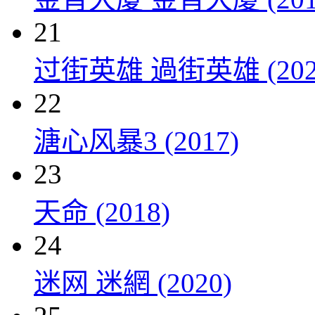
21
过街英雄 過街英雄 (202
22
溏心风暴3 (2017)
23
天命 (2018)
24
迷网 迷網 (2020)