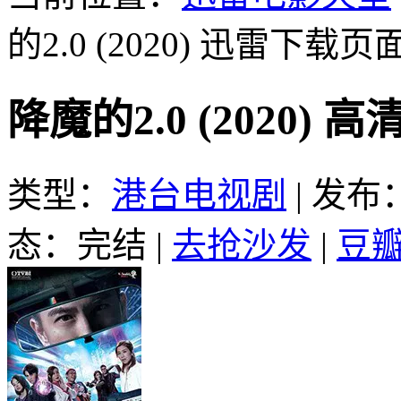
的2.0 (2020)
迅雷下载页
降魔的2.0 (2020)
类型：
港台电视剧
|
发布：2
态：完结
|
去抢沙发
|
豆