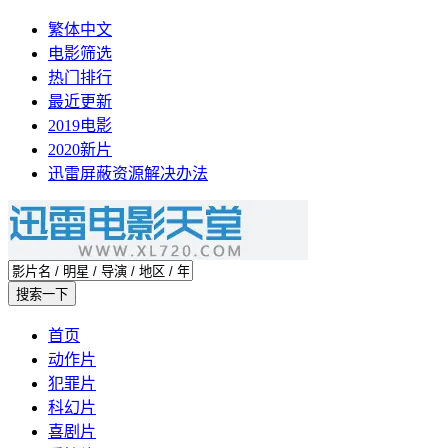
繁体中文
电影筛选
热门排行
最近更新
2019电影
2020新片
迅雷屏蔽资源解决办法
首页
动作片
犯罪片
科幻片
喜剧片