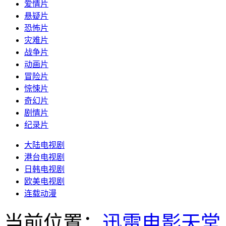
爱情片
悬疑片
恐怖片
灾难片
战争片
动画片
冒险片
惊悚片
奇幻片
剧情片
纪录片
大陆电视剧
港台电视剧
日韩电视剧
欧美电视剧
连载动漫
当前位置：
迅雷电影天堂