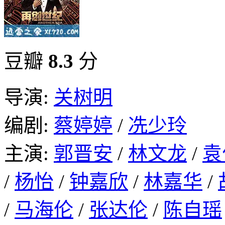
豆瓣
8.3
分
导演:
关树明
编剧:
蔡婷婷
/
冼少玲
主演:
郭晋安
/
林文龙
/
袁
/
杨怡
/
钟嘉欣
/
林嘉华
/
/
马海伦
/
张达伦
/
陈自瑶