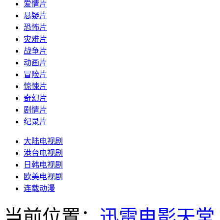
爱情片
悬疑片
恐怖片
灾难片
战争片
动画片
冒险片
惊悚片
奇幻片
剧情片
纪录片
大陆电视剧
港台电视剧
日韩电视剧
欧美电视剧
连载动漫
当前位置：
迅雷电影天堂