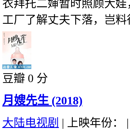
衣拜托二婶暂时照顾大娃
工厂了解丈夫下落，岂料得
豆瓣 0 分
月嫂先生 (2018)
大陆电视剧
|
上映年份：
|