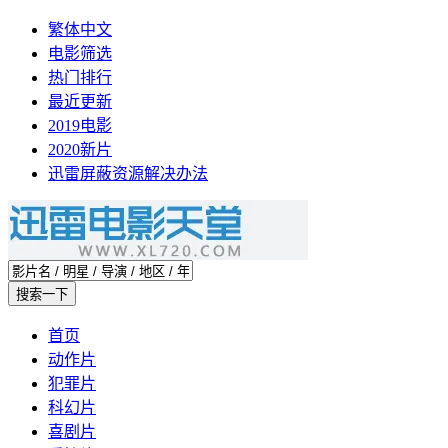
繁体中文
电影筛选
热门排行
最近更新
2019电影
2020新片
迅雷屏蔽资源解决办法
首页
动作片
犯罪片
科幻片
喜剧片