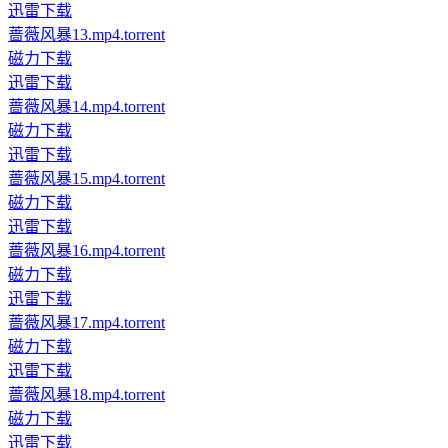
迅雷下载
蔷薇风暴13.mp4.torrent
磁力下载
迅雷下载
蔷薇风暴14.mp4.torrent
磁力下载
迅雷下载
蔷薇风暴15.mp4.torrent
磁力下载
迅雷下载
蔷薇风暴16.mp4.torrent
磁力下载
迅雷下载
蔷薇风暴17.mp4.torrent
磁力下载
迅雷下载
蔷薇风暴18.mp4.torrent
磁力下载
迅雷下载