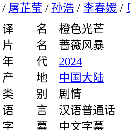
/
屠芷莹
/
孙浩
/
李春嫒
/
译 名 橙色光芒
片 名 蔷薇风暴
年 代
2024
产 地
中国大陆
类 别 剧情
语 言 汉语普通话
字 幕 中文字幕