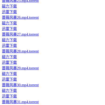
蔷薇风暴25.mp4.torrent
磁力下载
迅雷下载
蔷薇风暴26.mp4.torrent
磁力下载
迅雷下载
蔷薇风暴27.mp4.torrent
磁力下载
迅雷下载
蔷薇风暴28.mp4.torrent
磁力下载
迅雷下载
蔷薇风暴29.mp4.torrent
磁力下载
迅雷下载
蔷薇风暴30.mp4.torrent
磁力下载
迅雷下载
蔷薇风暴31.mp4.torrent