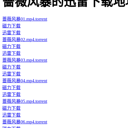
蔷薇风暴的迅雷下载地址 · · 
蔷薇风暴01.mp4.torrent
磁力下载
迅雷下载
蔷薇风暴02.mp4.torrent
磁力下载
迅雷下载
蔷薇风暴03.mp4.torrent
磁力下载
迅雷下载
蔷薇风暴04.mp4.torrent
磁力下载
迅雷下载
蔷薇风暴05.mp4.torrent
磁力下载
迅雷下载
蔷薇风暴06.mp4.torrent