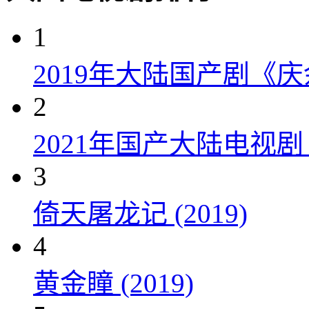
1
2019年大陆国产剧《
2
2021年国产大陆电视
3
倚天屠龙记 (2019)
4
黄金瞳 (2019)