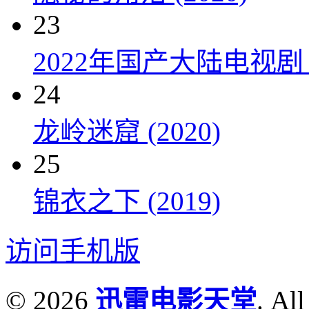
23
2022年国产大陆电视剧
24
龙岭迷窟 (2020)
25
锦衣之下 (2019)
访问手机版
© 2026
迅雷电影天堂
. All