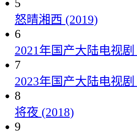
5
怒晴湘西 (2019)
6
2021年国产大陆电视
7
2023年国产大陆电视剧
8
将夜 (2018)
9