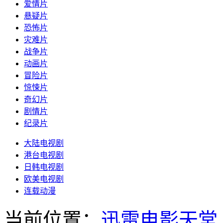
爱情片
悬疑片
恐怖片
灾难片
战争片
动画片
冒险片
惊悚片
奇幻片
剧情片
纪录片
大陆电视剧
港台电视剧
日韩电视剧
欧美电视剧
连载动漫
当前位置：
迅雷电影天堂