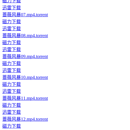
磁力下载
迅雷下载
蔷薇风暴07.mp4.torrent
磁力下载
迅雷下载
蔷薇风暴08.mp4.torrent
磁力下载
迅雷下载
蔷薇风暴09.mp4.torrent
磁力下载
迅雷下载
蔷薇风暴10.mp4.torrent
磁力下载
迅雷下载
蔷薇风暴11.mp4.torrent
磁力下载
迅雷下载
蔷薇风暴12.mp4.torrent
磁力下载