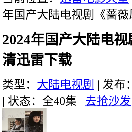
年国产大陆电视剧《蔷薇
2024年国产大陆电视
清迅雷下载
类型：
大陆电视剧
|
发布：2
|
状态：全40集
|
去抢沙发