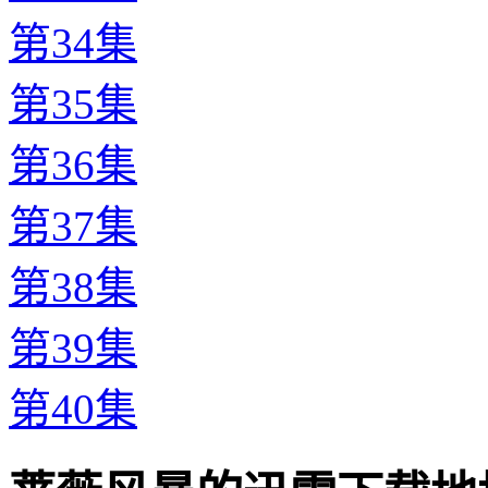
第34集
第35集
第36集
第37集
第38集
第39集
第40集