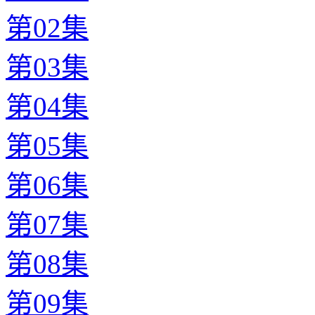
第02集
第03集
第04集
第05集
第06集
第07集
第08集
第09集