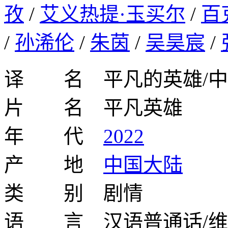
孜
/
艾义热提·玉买尔
/
百
/
孙浠伦
/
朱茵
/
吴昊宸
/
译 名 平凡的英雄/中国英雄/
片 名 平凡英雄
年 代
2022
产 地
中国大陆
类 别 剧情
语 言 汉语普通话/维