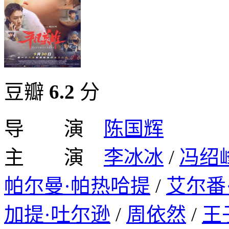
豆瓣
6.2
分
导 演
陈国辉
主 演
李冰冰
/
冯绍
帕尔曼·帕热哈提
/
艾尔番
加提·吐尔逊
/
周依然
/
王