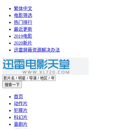
繁体中文
电影筛选
热门排行
最近更新
2019电影
2020新片
迅雷屏蔽资源解决办法
首页
动作片
犯罪片
科幻片
喜剧片