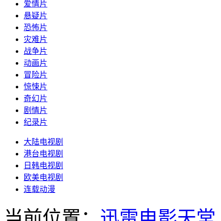
爱情片
悬疑片
恐怖片
灾难片
战争片
动画片
冒险片
惊悚片
奇幻片
剧情片
纪录片
大陆电视剧
港台电视剧
日韩电视剧
欧美电视剧
连载动漫
当前位置：
迅雷电影天堂