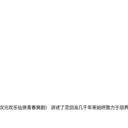
2.9次元欢乐仙侠青春爽剧） 讲述了灵剑派几千年来始终致力于