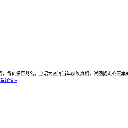
，背负佞臣骂名。卫昭为查清当年家族真相，试图掳走齐王案的
看详情 »