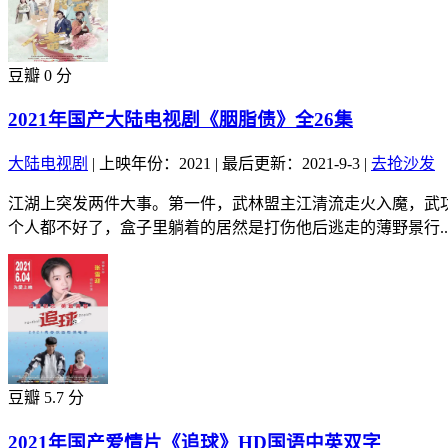
豆瓣 0 分
2021年国产大陆电视剧《胭脂债》全26集
大陆电视剧
|
上映年份：2021
|
最后更新：2021-9-3
|
去抢沙发
江湖上突发两件大事。第一件，武林盟主江清流走火入魔，武
个人都不好了，盒子里躺着的居然是打伤他后逃走的薄野景行..
豆瓣 5.7 分
2021年国产爱情片《追球》HD国语中英双字