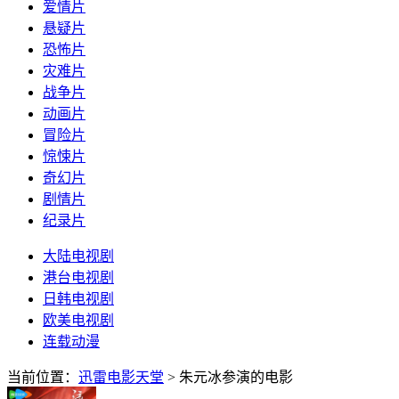
爱情片
悬疑片
恐怖片
灾难片
战争片
动画片
冒险片
惊悚片
奇幻片
剧情片
纪录片
大陆电视剧
港台电视剧
日韩电视剧
欧美电视剧
连载动漫
当前位置：
迅雷电影天堂
> 朱元冰参演的电影