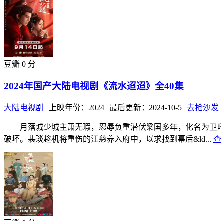
豆瓣 0 分
2024年国产大陆电视剧《流水迢迢》全40集
大陆电视剧
|
上映年份：2024
|
最后更新：2024-10-5
|
去抢沙发
月落城少城主萧无瑕，忍辱负重潜伏梁国多年，化名为卫昭
破坏。裴琰趁机将重伤的江慈养入府中，以求找到幕后&ld...
查