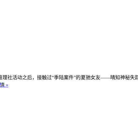
理社活动之后，接触过“季陆案件”的夏驰女友——晴知神秘失
情 »