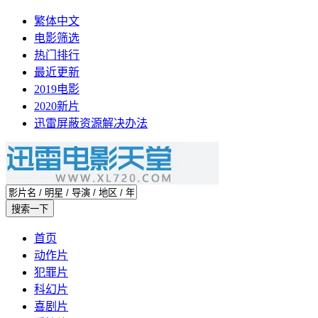
繁体中文
电影筛选
热门排行
最近更新
2019电影
2020新片
迅雷屏蔽资源解决办法
首页
动作片
犯罪片
科幻片
喜剧片