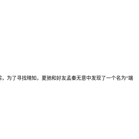
踪，为了寻找晴知，夏驰和好友孟秦无意中发现了一个名为“端