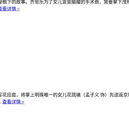
檐下的故事。齐思乐为了女儿萱萱脑瘤的手术费，需要拿下茂
查看详情 »
应庭，将掌上明珠唯一的女儿花琉璃（孟子义 饰）先送返京
.
查看详情 »