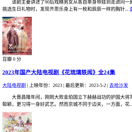
该剧主要讲述了90后戏精男女从各自单身带娃到走进同一屋
挑选生日礼物时，发现齐思乐身上有一枚和辰辰一样的胸针...
豆瓣 0 分
2023年国产大陆电视剧《花琉璃轶闻》全24集
大陆电视剧
|
上映年份：2023
|
最后更新：2023-5-2
|
去抢沙发
大晋昌隆年间，刚刚大败金珀国立下赫赫战功的护国大将军花
聪颖，更习得一身好武艺。然而京城不同于边关，一方面，花..