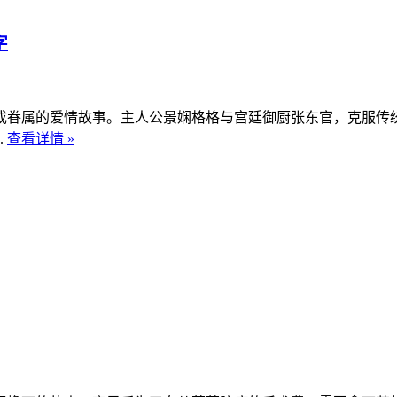
字
眷属的爱情故事。主人公景娴格格与宫廷御厨张东官，克服传统
.
查看详情 »