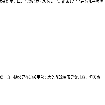
林策划案订单，苦缠茂林老板宋皓宇。而宋皓宇也在带儿子辰辰
城。自小随父兄在边关军营长大的花琉璃虽是女儿身，但天资