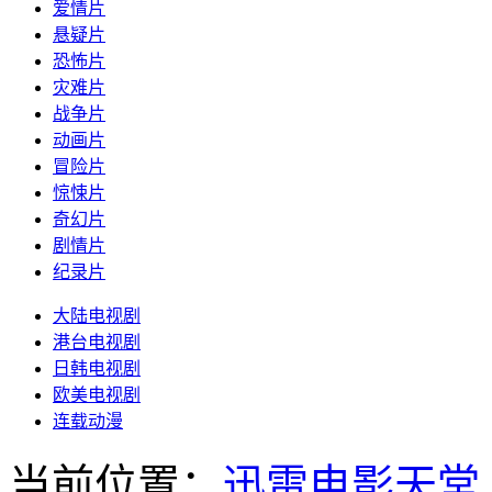
爱情片
悬疑片
恐怖片
灾难片
战争片
动画片
冒险片
惊悚片
奇幻片
剧情片
纪录片
大陆电视剧
港台电视剧
日韩电视剧
欧美电视剧
连载动漫
当前位置：
迅雷电影天堂