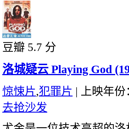
豆瓣 5.7 分
洛城疑云 Playing God (19
惊悚片
,
犯罪片
|
上映年份：
去抢沙发
尤金是一位技术高超的洛