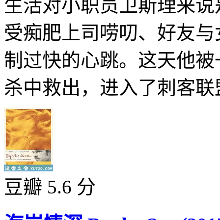
生活对小职员卫斯理来说
受痴肥上司唠叨、好友与
制过快的心跳。这天他被
杀中救出，进入了刺客联盟
豆瓣 5.6 分