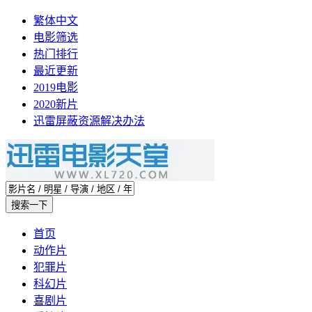
繁体中文
电影筛选
热门排行
最近更新
2019电影
2020新片
迅雷屏蔽资源解决办法
首页
动作片
犯罪片
科幻片
喜剧片