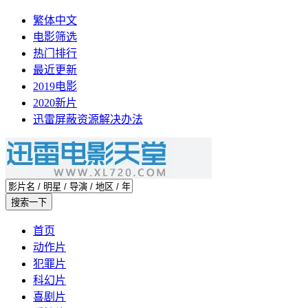
繁体中文
电影筛选
热门排行
最近更新
2019电影
2020新片
迅雷屏蔽资源解决办法
首页
动作片
犯罪片
科幻片
喜剧片