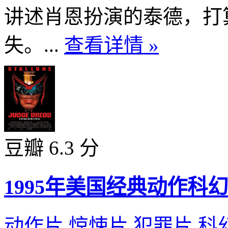
讲述肖恩扮演的泰德，打
失。...
查看详情 »
豆瓣 6.3 分
1995年美国经典动作
动作片
,
惊悚片
,
犯罪片
,
科