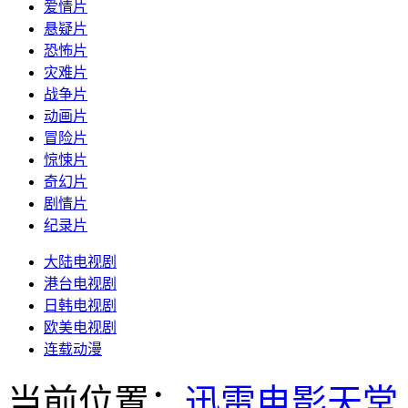
爱情片
悬疑片
恐怖片
灾难片
战争片
动画片
冒险片
惊悚片
奇幻片
剧情片
纪录片
大陆电视剧
港台电视剧
日韩电视剧
欧美电视剧
连载动漫
当前位置：
迅雷电影天堂