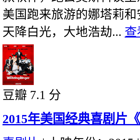
美国跑来旅游的娜塔莉和
天降白光，大地浩劫...
查
豆瓣 7.1 分
2015年美国经典喜剧片