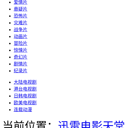
爱情片
悬疑片
恐怖片
灾难片
战争片
动画片
冒险片
惊悚片
奇幻片
剧情片
纪录片
大陆电视剧
港台电视剧
日韩电视剧
欧美电视剧
连载动漫
当前位置：
迅雷电影天堂