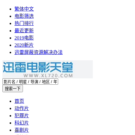
繁体中文
电影筛选
热门排行
最近更新
2019电影
2020新片
迅雷屏蔽资源解决办法
首页
动作片
犯罪片
科幻片
喜剧片