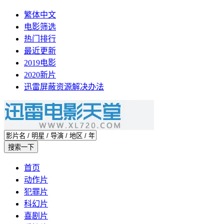
繁体中文
电影筛选
热门排行
最近更新
2019电影
2020新片
迅雷屏蔽资源解决办法
首页
动作片
犯罪片
科幻片
喜剧片