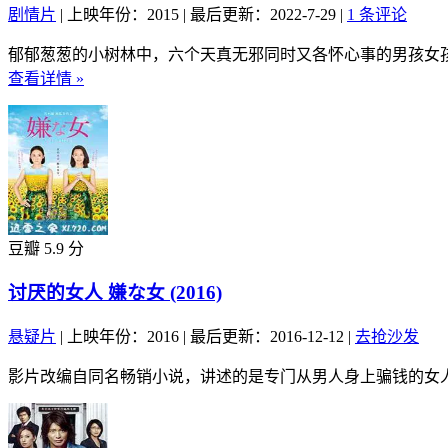
剧情片
|
上映年份：2015
|
最后更新：2022-7-29
|
1 条评论
郁郁葱葱的小树林中，六个天真无邪同时又各怀心事的男孩女孩
查看详情 »
豆瓣 5.9 分
讨厌的女人 嫌な女 (2016)
悬疑片
|
上映年份：2016
|
最后更新：2016-12-12
|
去抢沙发
影片改编自同名畅销小说，讲述的是专门从男人身上骗钱的女人小