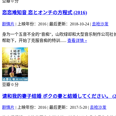
豆瓣 0 分
恋恋难知音 恋とオンチの方程式 (2016)
剧情片
|
上映年份：2016
|
最后更新：2018-10-24
|
去抢沙发
身为一个五音不全的“音痴”，山吹绿却和大型音乐制作公司
帮助下，开始了克服音痴的特训......
查看详情 »
豆瓣 0 分
请和我的妻子结婚 ボクの妻と結婚してください。 (20
剧情片
|
上映年份：2016
|
最后更新：2017-5-20
|
去抢沙发