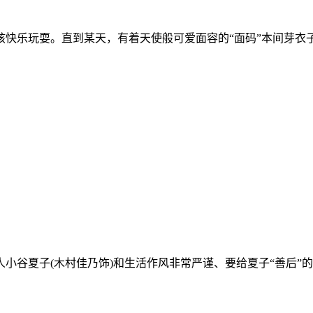
快乐玩耍。直到某天，有着天使般可爱面容的“面码”本间芽衣子
谷夏子(木村佳乃饰)和生活作风非常严谨、要给夏子“善后”的女律