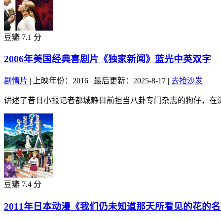
豆瓣 7.1 分
2006年美国经典喜剧片《独家新闻》蓝光中英双字
剧情片
|
上映年份：2016
|
最后更新：2025-8-17
|
去抢沙发
讲述了昔日小报记者都城静目前担当八卦专门杂志的狗仔，在沉
豆瓣 7.4 分
2011年日本动漫《我们仍未知道那天所看见的花的名