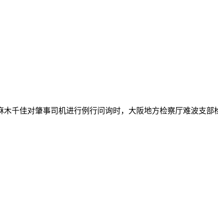
木千佳对肇事司机进行例行问询时，大阪地方检察厅难波支部检