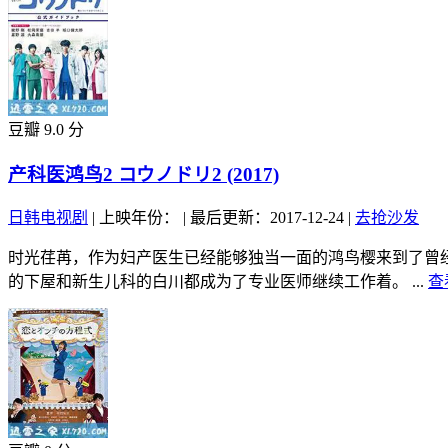
豆瓣 9.0 分
产科医鸿鸟2 コウノドリ2 (2017)
日韩电视剧
|
上映年份：
|
最后更新：2017-12-24
|
去抢沙发
时光荏苒，作为妇产医生已经能够独当一面的鸿鸟樱来到了曾
的下屋和新生儿科的白川都成为了专业医师继续工作着。 ...
查