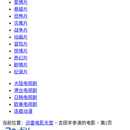
爱情片
悬疑片
恐怖片
灾难片
战争片
动画片
冒险片
惊悚片
奇幻片
剧情片
纪录片
大陆电视剧
港台电视剧
日韩电视剧
欧美电视剧
连载动漫
当前位置：
迅雷电影天堂
> 吉田羊参演的电影 > 第2页