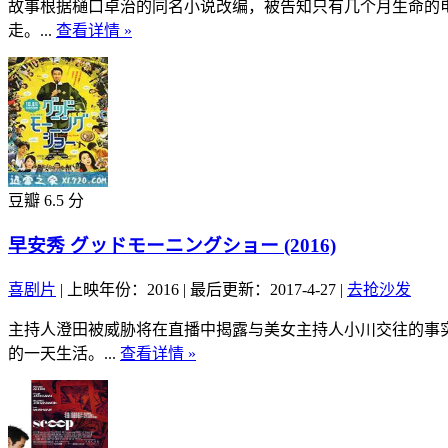
故事根据樋口卓治的同名小说改编，被告知只有几个月生命的电
走。...
查看详情 »
豆瓣 6.5 分
早安秀 グッドモーニングショー (2016)
喜剧片
|
上映年份：2016
|
最后更新：2017-4-27
|
去抢沙发
主持人澄田被威胁将在直播中揭露与美女主持人小川交往的事
的一天生活。...
查看详情 »