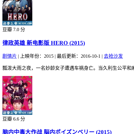
豆瓣 7.0 分
律政英雄 新电影版 HERO (2015)
剧情片
|
上映年份：2015
|
最后更新：2016-10-1
|
去抢沙发
瓢泼大雨之夜，一名妙龄女子遭遇车祸身亡。当久利生公平和麻
豆瓣 6.6 分
脑内中毒大作战 脳内ポイズンベリー (2015)