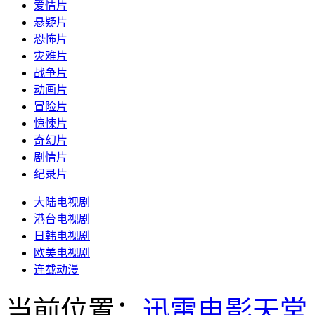
爱情片
悬疑片
恐怖片
灾难片
战争片
动画片
冒险片
惊悚片
奇幻片
剧情片
纪录片
大陆电视剧
港台电视剧
日韩电视剧
欧美电视剧
连载动漫
当前位置：
迅雷电影天堂