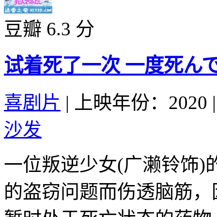
豆瓣 6.3 分
试着死了一次 一度死んでみた
喜剧片
|
上映年份：2020
|
沙发
一位叛逆少女(广濑铃饰)
的盗窃问题而伤透脑筋，