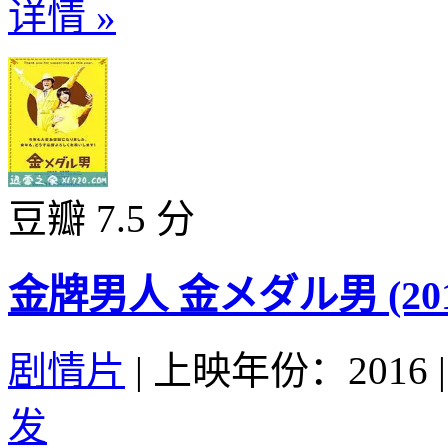
详情 »
豆瓣 7.5 分
金牌男人 金メダル男 (201
剧情片
|
上映年份：2016
|
发