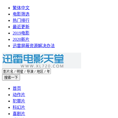
繁体中文
电影筛选
热门排行
最近更新
2019电影
2020新片
迅雷屏蔽资源解决办法
首页
动作片
犯罪片
科幻片
喜剧片