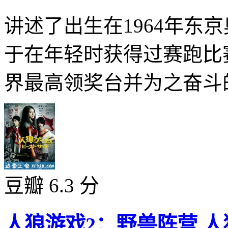
讲述了出生在1964年东
于在年轻时获得过赛跑比
界最高领奖台并为之奋斗的
豆瓣 6.3 分
人狼游戏2：野兽阵营 人