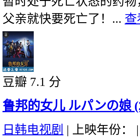
暂时处于死亡状态的药物
父亲就快要死亡了！...
查
豆瓣 7.1 分
鲁邦的女儿 ルパンの娘 (20
日韩电视剧
|
上映年份：
|