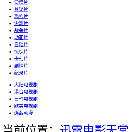
爱情片
悬疑片
恐怖片
灾难片
战争片
动画片
冒险片
惊悚片
奇幻片
剧情片
纪录片
大陆电视剧
港台电视剧
日韩电视剧
欧美电视剧
连载动漫
当前位置：
迅雷电影天堂