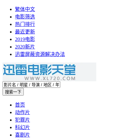
繁体中文
电影筛选
热门排行
最近更新
2019电影
2020新片
迅雷屏蔽资源解决办法
首页
动作片
犯罪片
科幻片
喜剧片