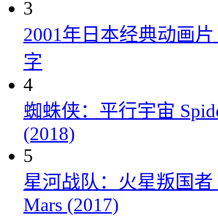
3
2001年日本经典动画
字
4
蜘蛛侠：平行宇宙 Spider-Man
(2018)
5
星河战队：火星叛国者 Starshi
Mars (2017)