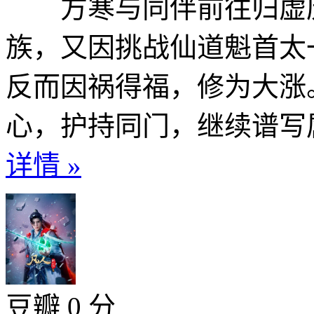
方寒与同伴前往归虚历
族，又因挑战仙道魁首太
反而因祸得福，修为大涨
心，护持同门，继续谱写属
详情 »
豆瓣 0 分