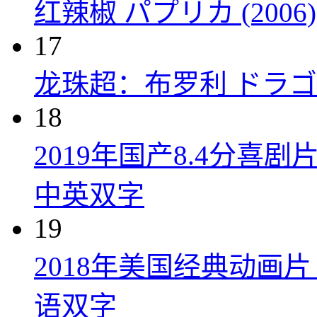
红辣椒 パプリカ (2006)
17
龙珠超：布罗利 ドラゴン
18
2019年国产8.4分
中英双字
19
2018年美国经典动画
语双字