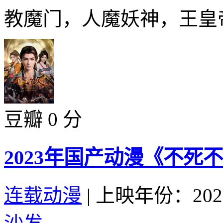
教魔门，人魔妖神，王皇帝
豆瓣 0 分
2023年国产动漫《不死
连载动漫
|
上映年份：202