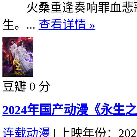
火桑重逢奏响罪血悲歌
生。...
查看详情 »
豆瓣 0 分
2024年国产动漫《永生
连载动漫
|
上映年份：202