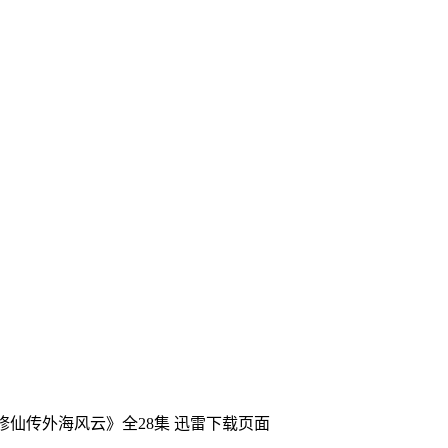
人修仙传外海风云》全28集
迅雷下载页面