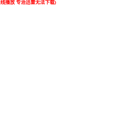
线播放 专治迅雷无法下载)