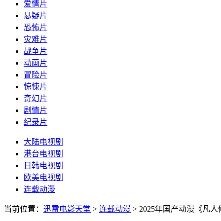
爱情片
悬疑片
恐怖片
灾难片
战争片
动画片
冒险片
惊悚片
奇幻片
剧情片
纪录片
大陆电视剧
港台电视剧
日韩电视剧
欧美电视剧
连载动漫
当前位置：
迅雷电影天堂
>
连载动漫
>
2025年国产动漫《凡