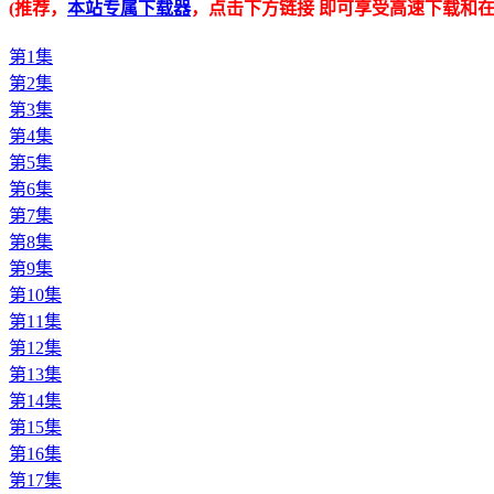
(推荐，
本站专属下载器
，点击下方链接 即可享受高速下载和在
第1集
第2集
第3集
第4集
第5集
第6集
第7集
第8集
第9集
第10集
第11集
第12集
第13集
第14集
第15集
第16集
第17集