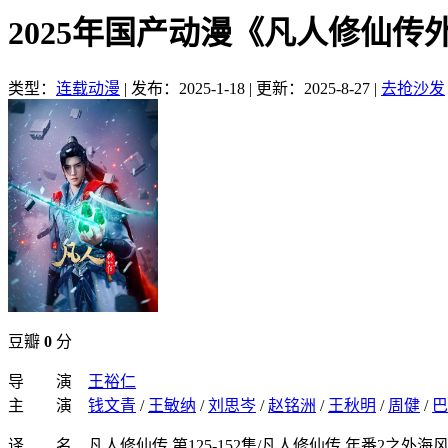
2025年国产动漫《凡人修仙传
类型：
连载动漫
|
发布：2025-1-18
|
更新：2025-8-27
|
去抢沙发
豆瓣
0
分
导 演
王裕仁
主 演
钱文青
/
王敏纳
/
刘思岑
/
赵铭洲
/
王秋明
/
周健
/
巴
译 名 凡人修仙传 第125-152集/凡人修仙传 年番2之外海风云/凡人