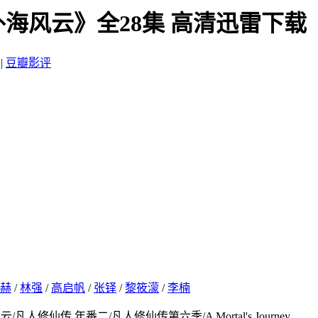
外海风云》全28集 高清迅雷下载
|
豆瓣影评
赫
/
林强
/
高启帆
/
张铎
/
黎筱濛
/
李楠
修仙传 年番二/凡人修仙传第六季/A Mortal's Journey