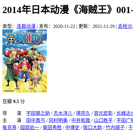
2014年日本动漫《海贼王》001
类型：
连载动漫
|
发布：2020-11-22
|
更新：2021-11-29
|
去抢沙
豆瓣
9.5
分
导 演
宇田钢之助
/
志水淳儿
/
境宗久
/
宫元宏彰
/
长峰达
主 演
田中真弓
/
冈村明美
/
中井和哉
/
山口胜平
/
平田广
龟克寿
/
园部启一
/
柴田秀胜
/
中博史
/
阪口大助
/
竹内顺子
/
千