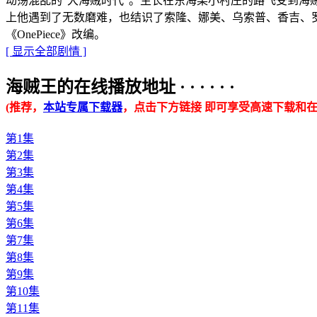
动荡混乱的“大海贼时代”。生长在东海某小村庄的路飞受到海贼
上他遇到了无数磨难，也结识了索隆、娜美、乌索普、香吉、
《OnePiece》改编。
[ 显示全部剧情 ]
海贼王的在线播放地址 · · · · · ·
(推荐，
本站专属下载器
，点击下方链接 即可享受高速下载和在
第1集
第2集
第3集
第4集
第5集
第6集
第7集
第8集
第9集
第10集
第11集