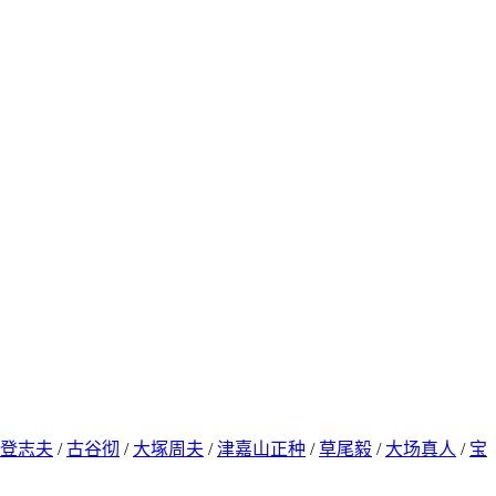
登志夫
/
古谷彻
/
大塚周夫
/
津嘉山正种
/
草尾毅
/
大场真人
/
宝