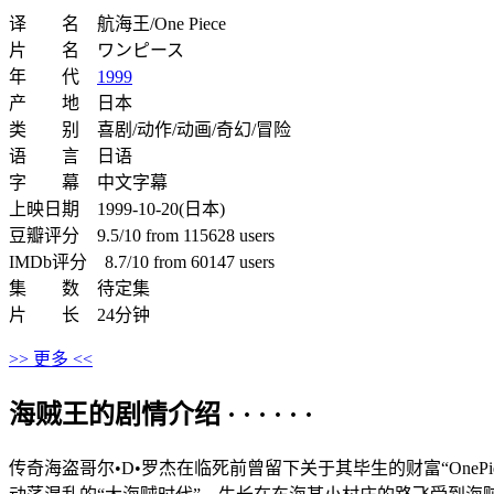
译 名 航海王/One Piece
片 名 ワンピース
年 代
1999
产 地 日本
类 别 喜剧/动作/动画/奇幻/冒险
语 言 日语
字 幕 中文字幕
上映日期 1999-10-20(日本)
豆瓣评分 9.5/10 from 115628 users
IMDb评分 8.7/10 from 60147 users
集 数 待定集
片 长 24分钟
>> 更多 <<
海贼王的剧情介绍 · · · · · ·
传奇海盗哥尔•D•罗杰在临死前曾留下关于其毕生的财富“On