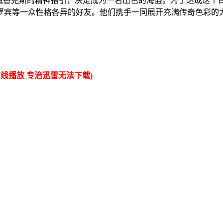
香克斯的精神指引，决定成为一名出色的海盗。为了达成这个目标，
罗宾等一众性格各异的好友。他们携手一同展开充满传奇色彩的
线播放 专治迅雷无法下载)