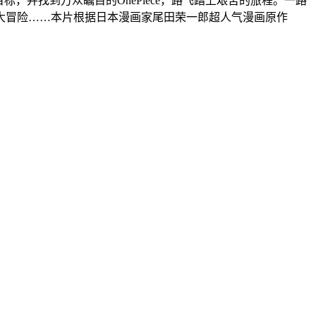
并找到万众瞩目的OnePiece，路飞踏上艰苦的旅程。一路
大冒险……本片根据日本漫画家尾田荣一郎超人气漫画原作