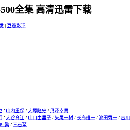
-500全集 高清迅雷下载
发
|
豆瓣影评
也
/
山内重保
/
大塚隆史
/
贝泽幸男
明
/
大谷育江
/
山口由里子
/
矢尾一树
/
长岛雄一
/
池田秀一
/
古川
叶繁
/
三石琴