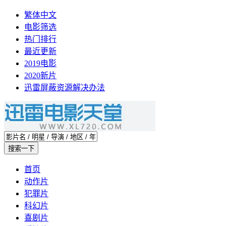
繁体中文
电影筛选
热门排行
最近更新
2019电影
2020新片
迅雷屏蔽资源解决办法
首页
动作片
犯罪片
科幻片
喜剧片