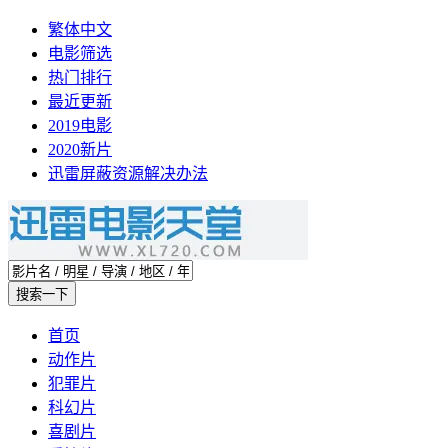
繁体中文
电影筛选
热门排行
最近更新
2019电影
2020新片
迅雷屏蔽资源解决办法
首页
动作片
犯罪片
科幻片
喜剧片