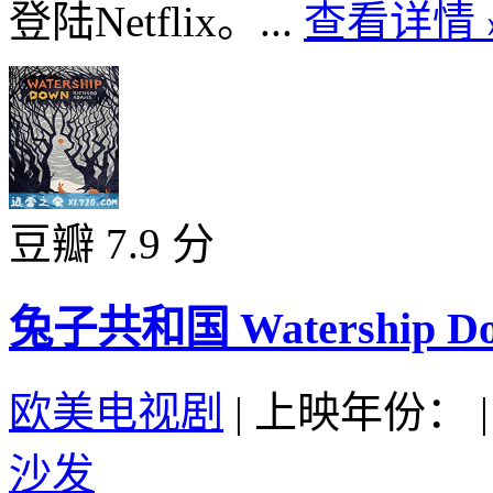
登陆Netflix。...
查看详情 
豆瓣 7.9 分
兔子共和国 Watership Dow
欧美电视剧
|
上映年份：
|
沙发