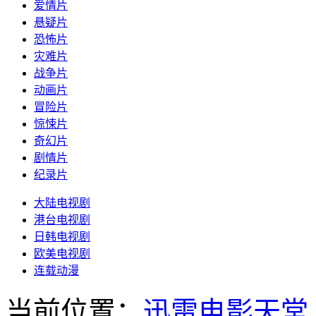
爱情片
悬疑片
恐怖片
灾难片
战争片
动画片
冒险片
惊悚片
奇幻片
剧情片
纪录片
大陆电视剧
港台电视剧
日韩电视剧
欧美电视剧
连载动漫
当前位置：
迅雷电影天堂