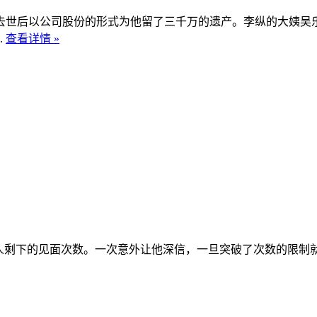
去世后以公司股份的形式为他留了三千万的遗产。李纵的大姨吴
.
查看详情 »
别人剩下的见面次数。一次意外让他深信，一旦突破了次数的限制