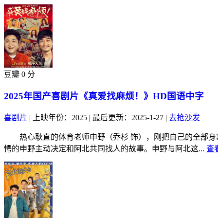
豆瓣 0 分
2025年国产喜剧片《真爱找麻烦！》HD国语中字
喜剧片
|
上映年份：2025
|
最后更新：2025-1-27
|
去抢沙发
热心耿直的体育老师申野（乔杉 饰），刚把自己的全部身家
愕的申野主动决定和阿北共同找人的故事。申野与阿北这...
查