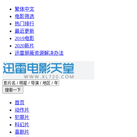
繁体中文
电影筛选
热门排行
最近更新
2019电影
2020新片
迅雷屏蔽资源解决办法
首页
动作片
犯罪片
科幻片
喜剧片