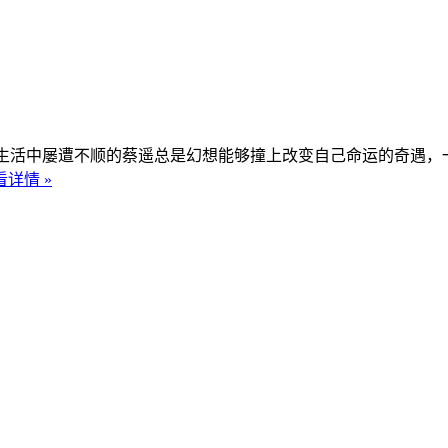
？生活中屡遭不顺的蔡遥总是幻想能够撞上改变自己命运的奇遇，
看详情 »