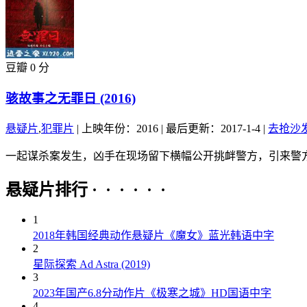
豆瓣 0 分
骇故事之无罪日 (2016)
悬疑片
,
犯罪片
|
上映年份：2016
|
最后更新：2017-1-4
|
去抢沙
一起谋杀案发生，凶手在现场留下横幅公开挑衅警方，引来警方
悬疑片排行 · · · · · ·
1
2018年韩国经典动作悬疑片《魔女》蓝光韩语中字
2
星际探索 Ad Astra (2019)
3
2023年国产6.8分动作片《极寒之城》HD国语中字
4