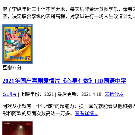
浪子李纵年近三十但不学无术，每天纸醉金迷贪图享乐，母亲
空，决定联合李纵的表哥高程，对李纵进行一场人生改造计划..
豆瓣 0 分
2021年国产喜剧爱情片《心里有数》HD国语中字
喜剧片
|
上映年份：2021
|
最后更新：2021-4-18
|
去抢沙发
阿欢从小就有一个很“废”的超能力：挨一耳光就能看见他和
彤和阿欢的见面次数高达一万多...
查看详情 »