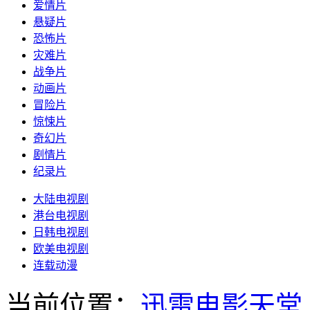
爱情片
悬疑片
恐怖片
灾难片
战争片
动画片
冒险片
惊悚片
奇幻片
剧情片
纪录片
大陆电视剧
港台电视剧
日韩电视剧
欧美电视剧
连载动漫
当前位置：
迅雷电影天堂