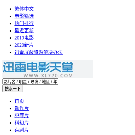
繁体中文
电影筛选
热门排行
最近更新
2019电影
2020新片
迅雷屏蔽资源解决办法
首页
动作片
犯罪片
科幻片
喜剧片