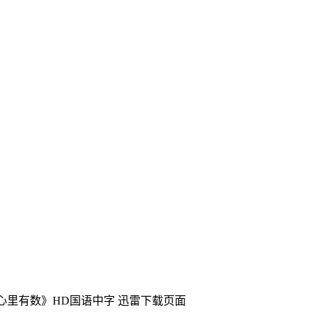
《心里有数》HD国语中字
迅雷下载页面