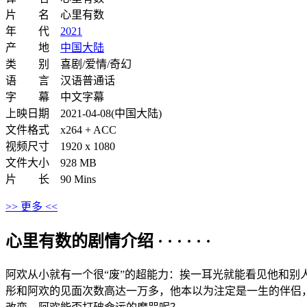
片 名 心里有数
年 代
2021
产 地
中国大陆
类 别 喜剧/爱情/奇幻
语 言 汉语普通话
字 幕 中文字幕
上映日期 2021-04-08(中国大陆)
文件格式 x264 + ACC
视频尺寸 1920 x 1080
文件大小 928 MB
片 长 90 Mins
>> 更多 <<
心里有数的剧情介绍 · · · · · ·
阿欢从小就有一个很“废”的超能力：挨一耳光就能看见他和
彤和阿欢的见面次数高达一万多，他本以为注定是一生的伴侣