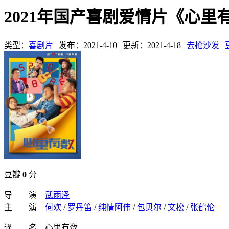
2021年国产喜剧爱情片《心里
类型：
喜剧片
|
发布：2021-4-10
|
更新：2021-4-18
|
去抢沙发
|
豆瓣
0
分
导 演
武雨泽
主 演
何欢
/
罗丹笛
/
纯情阿伟
/
包贝尔
/
文松
/
张鹤伦
译 名 心里有数