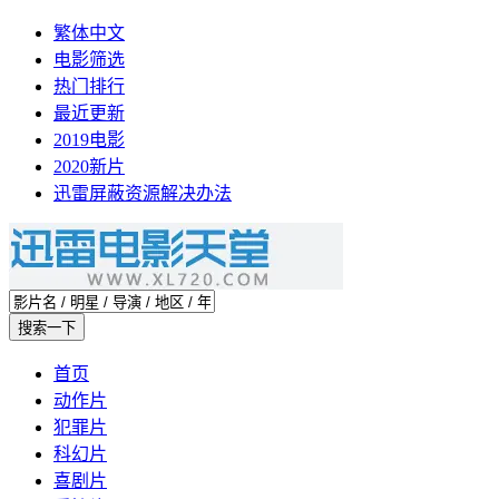
繁体中文
电影筛选
热门排行
最近更新
2019电影
2020新片
迅雷屏蔽资源解决办法
首页
动作片
犯罪片
科幻片
喜剧片