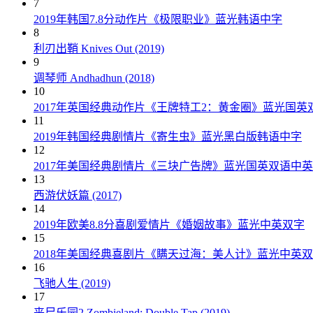
7
2019年韩国7.8分动作片《极限职业》蓝光韩语中字
8
利刃出鞘 Knives Out (2019)
9
调琴师 Andhadhun (2018)
10
2017年英国经典动作片《王牌特工2：黄金圈》蓝光国英
11
2019年韩国经典剧情片《寄生虫》蓝光黑白版韩语中字
12
2017年美国经典剧情片《三块广告牌》蓝光国英双语中
13
西游伏妖篇 (2017)
14
2019年欧美8.8分喜剧爱情片《婚姻故事》蓝光中英双字
15
2018年美国经典喜剧片《瞒天过海：美人计》蓝光中英
16
飞驰人生 (2019)
17
丧尸乐园2 Zombieland: Double Tap (2019)