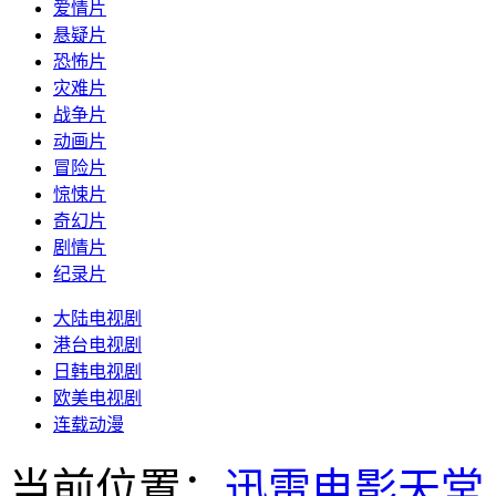
爱情片
悬疑片
恐怖片
灾难片
战争片
动画片
冒险片
惊悚片
奇幻片
剧情片
纪录片
大陆电视剧
港台电视剧
日韩电视剧
欧美电视剧
连载动漫
当前位置：
迅雷电影天堂