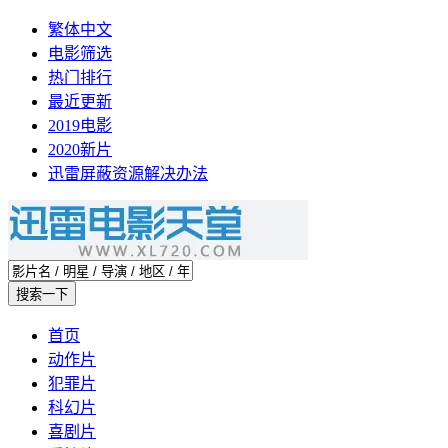
繁体中文
电影筛选
热门排行
最近更新
2019电影
2020新片
迅雷屏蔽资源解决办法
首页
动作片
犯罪片
科幻片
喜剧片