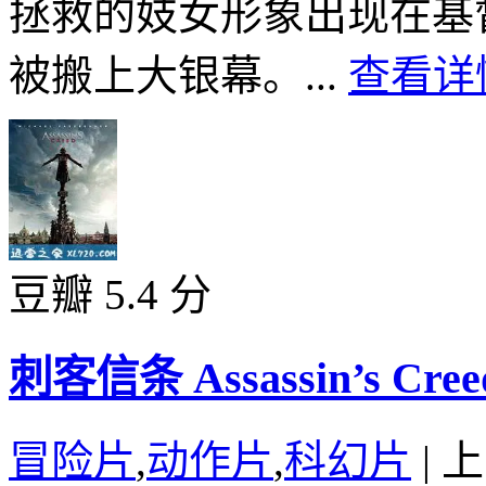
拯救的妓女形象出现在基
被搬上大银幕。...
查看详情
豆瓣 5.4 分
刺客信条 Assassin’s Creed
冒险片
,
动作片
,
科幻片
|
上