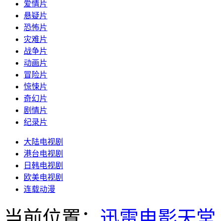
爱情片
悬疑片
恐怖片
灾难片
战争片
动画片
冒险片
惊悚片
奇幻片
剧情片
纪录片
大陆电视剧
港台电视剧
日韩电视剧
欧美电视剧
连载动漫
当前位置：
迅雷电影天堂