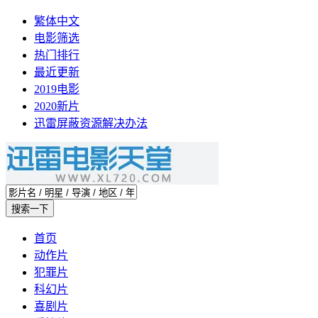
繁体中文
电影筛选
热门排行
最近更新
2019电影
2020新片
迅雷屏蔽资源解决办法
首页
动作片
犯罪片
科幻片
喜剧片