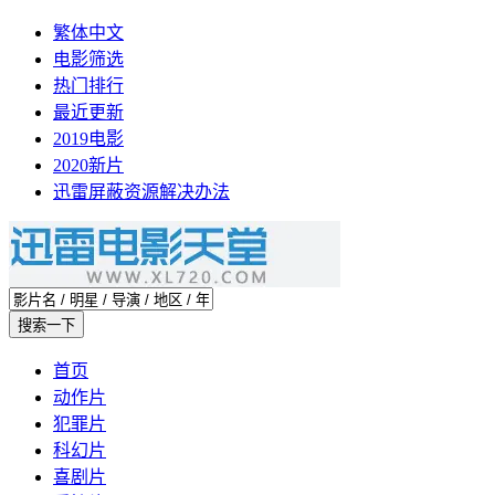
繁体中文
电影筛选
热门排行
最近更新
2019电影
2020新片
迅雷屏蔽资源解决办法
首页
动作片
犯罪片
科幻片
喜剧片