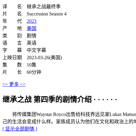
译 名 继承之战最终季
片 名 Succession Season 4
年 代
2023
产 地
美国
类 别 剧情
语 言 英语
字 幕 中文字幕
上映日期 2023-03-26(美国)
集 数 10集
片 长 60分钟
>> 更多 <<
继承之战 第四季的剧情介绍 · · · · · ·
将传媒集团Waystar Royco出售给科技界远见家Luka
己的生活会变成什么样。家族成员认为他们在文化和政治上的
[ 显示全部剧情 ]