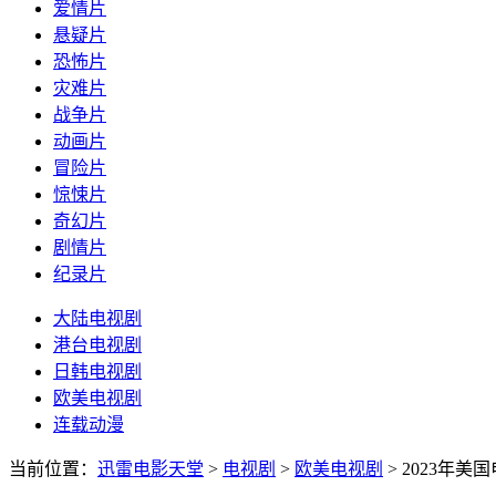
爱情片
悬疑片
恐怖片
灾难片
战争片
动画片
冒险片
惊悚片
奇幻片
剧情片
纪录片
大陆电视剧
港台电视剧
日韩电视剧
欧美电视剧
连载动漫
当前位置：
迅雷电影天堂
>
电视剧
>
欧美电视剧
>
2023年美