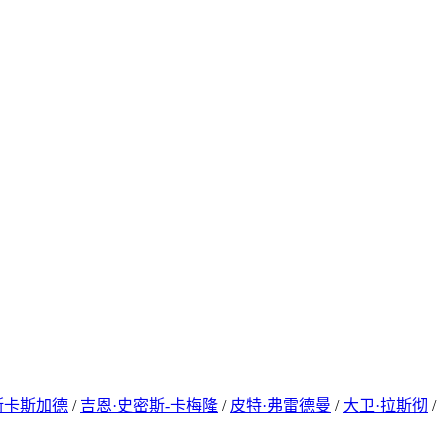
斯卡斯加德
/
吉恩·史密斯-卡梅隆
/
皮特·弗雷德曼
/
大卫·拉斯彻
/