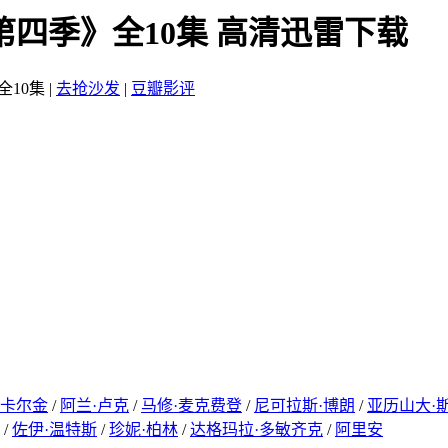
第四季》全10集 高清迅雷下载
全10集
|
去抢沙发
|
豆瓣影评
·卡尔金
/
阿兰·卢克
/
马修·麦克费登
/
尼可拉斯·博朗
/
亚历山大·
/
佐伊·温特斯
/
珍妮·柏林
/
达格玛拉·多敏齐克
/
阿里安