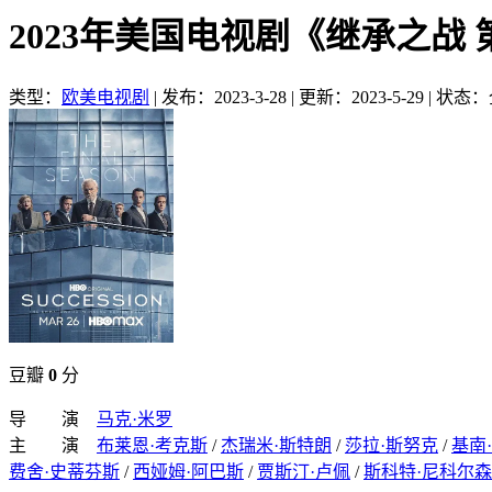
2023年美国电视剧《继承之战 
类型：
欧美电视剧
|
发布：2023-3-28
|
更新：2023-5-29
|
状态：
豆瓣
0
分
导 演
马克·米罗
主 演
布莱恩·考克斯
/
杰瑞米·斯特朗
/
莎拉·斯努克
/
基南
费舍·史蒂芬斯
/
西娅姆·阿巴斯
/
贾斯汀·卢佩
/
斯科特·尼科尔森