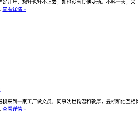
是好几年，想升也升不上去，却也没有其他变动。不料一天，来
.
查看详情 »
发
曼桢来到一家工厂做文员，同事沈世钧温和敦厚，曼桢和他互相
.
查看详情 »