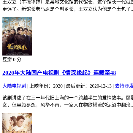
王双立（牛振华饰）是某地文化馆的代馆长，这个馆长一代就
更远了。新馆长老马原是个副乡长，王双立认为他是个土包子..
豆瓣 0 分
2020年大陆国产电视剧《情深缘起》连载至48
大陆电视剧
|
上映年份：2020
|
最后更新：2020-12-13
|
去抢沙
该剧讲述了在三十年代旧上海的一个跨越半生的爱情故事。顾
女，但容颜易逝，风华不再，一家人在物欲横流的泥沼中翻滚..