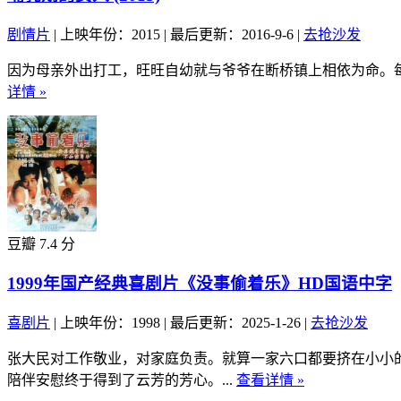
剧情片
|
上映年份：2015
|
最后更新：2016-9-6
|
去抢沙发
因为母亲外出打工，旺旺自幼就与爷爷在断桥镇上相依为命。每
详情 »
豆瓣 7.4 分
1999年国产经典喜剧片《没事偷着乐》HD国语中字
喜剧片
|
上映年份：1998
|
最后更新：2025-1-26
|
去抢沙发
张大民对工作敬业，对家庭负责。就算一家六口都要挤在小小
陪伴安慰终于得到了云芳的芳心。...
查看详情 »