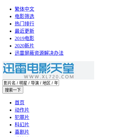
繁体中文
电影筛选
热门排行
最近更新
2019电影
2020新片
迅雷屏蔽资源解决办法
首页
动作片
犯罪片
科幻片
喜剧片