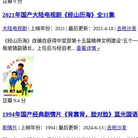
豆瓣 0 分
2021年国产大陆电视剧《经山历海》全31集
大陆电视剧
|
上映年份：2021
|
最后更新：2021-4-18
|
去抢沙发
《经山历海》改编自获得中宣部第十五届精神文明建设“五个
楷坡镇副镇长，上任后与经验老...
查看详情 »
豆瓣 9.4 分
1994年国产经典剧情片《背靠背，脸对脸》蓝光国
剧情片
|
上映年份：1994
|
最后更新：2024-6-13
|
去抢沙发