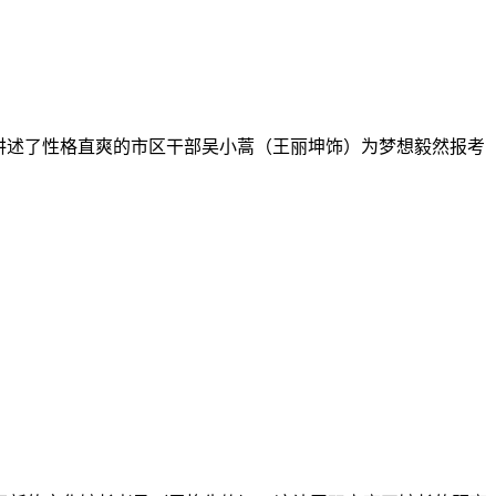
讲述了性格直爽的市区干部吴小蒿（王丽坤饰）为梦想毅然报考