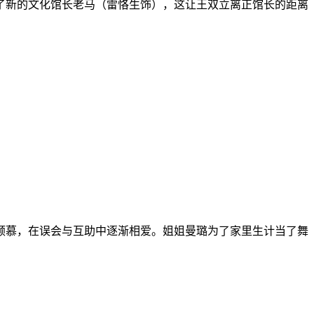
了新的文化馆长老马（雷恪生饰），这让王双立离正馆长的距离
倾慕，在误会与互助中逐渐相爱。姐姐曼璐为了家里生计当了舞