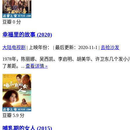
豆瓣 0 分
幸福里的故事 (2020)
大陆电视剧
|
上映年份：
|
最后更新：2020-11-1
|
去抢沙发
1978年，陈丽娜、吴西凯、李启明、胡美华、许卫东几个发
了差距。...
查看详情 »
豆瓣 5.9 分
哺乳期的女人 (2015)