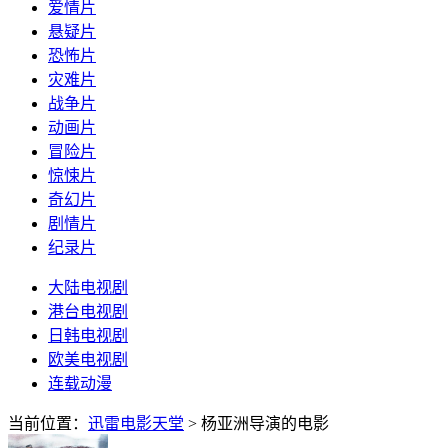
爱情片
悬疑片
恐怖片
灾难片
战争片
动画片
冒险片
惊悚片
奇幻片
剧情片
纪录片
大陆电视剧
港台电视剧
日韩电视剧
欧美电视剧
连载动漫
当前位置：
迅雷电影天堂
> 杨亚洲导演的电影