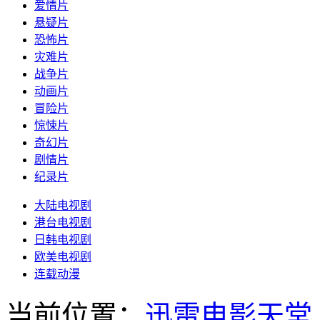
爱情片
悬疑片
恐怖片
灾难片
战争片
动画片
冒险片
惊悚片
奇幻片
剧情片
纪录片
大陆电视剧
港台电视剧
日韩电视剧
欧美电视剧
连载动漫
当前位置：
迅雷电影天堂