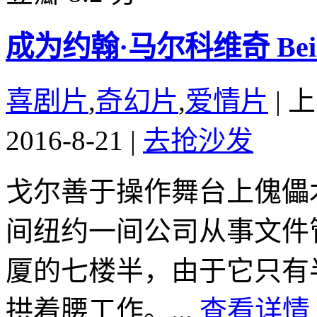
成为约翰·马尔科维奇 Being J
喜剧片
,
奇幻片
,
爱情片
|
上
2016-8-21
|
去抢沙发
戈尔善于操作舞台上傀儡
间纽约一间公司从事文件
厦的七楼半，由于它只有
拱着腰工作。...
查看详情 