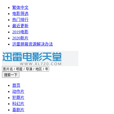
繁体中文
电影筛选
热门排行
最近更新
2019电影
2020新片
迅雷屏蔽资源解决办法
首页
动作片
犯罪片
科幻片
喜剧片