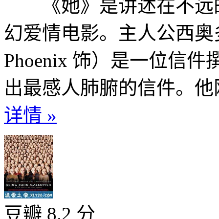
《她》是讲述在不远的
幻爱情电影。主人公西奥多（
Phoenix 饰）是一位
出最感人肺腑的信件。他刚
详情 »
豆瓣 8.2 分