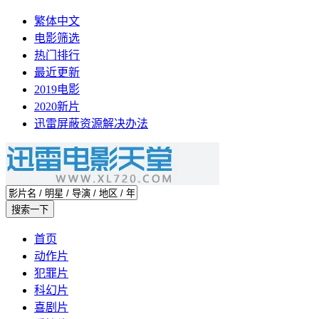
繁体中文
电影筛选
热门排行
最近更新
2019电影
2020新片
迅雷屏蔽资源解决办法
首页
动作片
犯罪片
科幻片
喜剧片