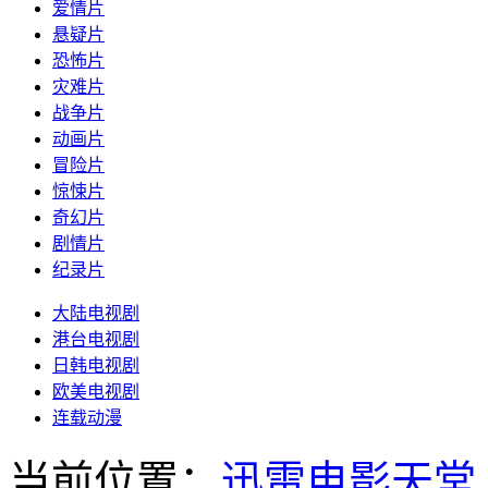
爱情片
悬疑片
恐怖片
灾难片
战争片
动画片
冒险片
惊悚片
奇幻片
剧情片
纪录片
大陆电视剧
港台电视剧
日韩电视剧
欧美电视剧
连载动漫
当前位置：
迅雷电影天堂