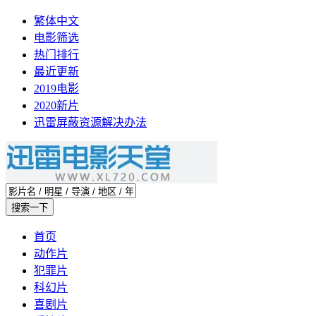
繁体中文
电影筛选
热门排行
最近更新
2019电影
2020新片
迅雷屏蔽资源解决办法
首页
动作片
犯罪片
科幻片
喜剧片