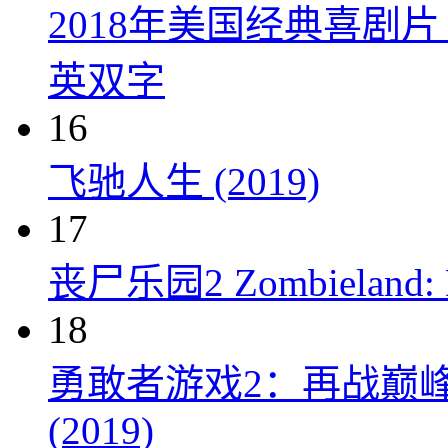
2018年美国经典喜剧
英双字
16
飞驰人生 (2019)
17
丧尸乐园2 Zombieland: Do
18
勇敢者游戏2：再战巅峰 Juman
(2019)