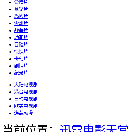
爱情片
悬疑片
恐怖片
灾难片
战争片
动画片
冒险片
惊悚片
奇幻片
剧情片
纪录片
大陆电视剧
港台电视剧
日韩电视剧
欧美电视剧
连载动漫
当前位置：
迅雷电影天堂