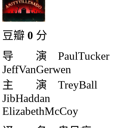
豆瓣
0
分
导 演 PaulTucker
JeffVanGerwen
主 演 TreyBall
JibHaddan
ElizabethMcCoy