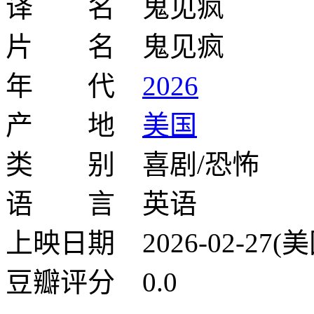
译 名 鬼见疯
片 名 鬼见疯
年 代
2026
产 地
美国
类 别 喜剧/恐怖
语 言 英语
上映日期 2026-02-27(美
豆瓣评分 0.0