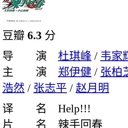
豆瓣
6.3
分
导 演
杜琪峰
/
韦家
主 演
郑伊健
/
张柏
浩然
/
张志平
/
赵月明
译 名 Help!!!
片 名 辣手回春