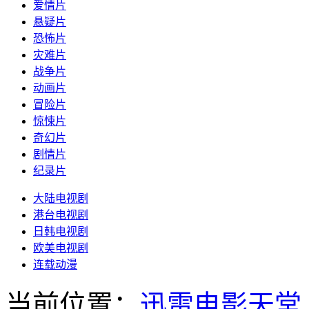
爱情片
悬疑片
恐怖片
灾难片
战争片
动画片
冒险片
惊悚片
奇幻片
剧情片
纪录片
大陆电视剧
港台电视剧
日韩电视剧
欧美电视剧
连载动漫
当前位置：
迅雷电影天堂