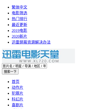
繁体中文
电影筛选
热门排行
最近更新
2019电影
2020新片
迅雷屏蔽资源解决办法
首页
动作片
犯罪片
科幻片
喜剧片